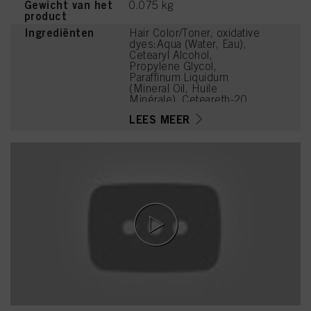
Gewicht van het
0.075 kg
product
Ingrediënten
Hair Color/Toner, oxidative
dyes:Aqua (Water, Eau),
Cetearyl Alcohol,
Propylene Glycol,
Paraffinum Liquidum
(Mineral Oil, Huile
Minérale), Ceteareth-20,
Sodium Sulfite,
LEES MEER
Ammonium Sulfate, Bis-
Diisopropanolamino-PG-
Propyl Dimethicone/Bis-
Isobutyl PEG-14
Copolymer, Steareth-100,
Glyceryl Stearate,
Tetrasodium EDTA,
Parfum (Fragrance),
Ammonium Hydroxide,
N,N-Bis(2-Hydroxyethyl)-
p-Phenylenediamine
Sulfate, Glycerin,
Butyloctanol, Polysorbate
20, Ascorbic Acid, 2-
Methylresorcinol,
Tetramethyl
Acetyloctahydronaphthale
nes, Hydrolyzed Collagen,