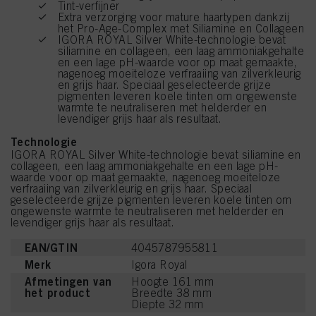
Tint-verfijner
Extra verzorging voor mature haartypen dankzij
het Pro-Age-Complex met Siliamine en Collageen
IGORA ROYAL Silver White-technologie bevat
siliamine en collageen, een laag ammoniakgehalte
en een lage pH-waarde voor op maat gemaakte,
nagenoeg moeiteloze verfraaiing van zilverkleurig
en grijs haar. Speciaal geselecteerde grijze
pigmenten leveren koele tinten om ongewenste
warmte te neutraliseren met helderder en
levendiger grijs haar als resultaat.
Technologie
IGORA ROYAL Silver White-technologie bevat siliamine en
collageen, een laag ammoniakgehalte en een lage pH-
waarde voor op maat gemaakte, nagenoeg moeiteloze
verfraaiing van zilverkleurig en grijs haar. Speciaal
geselecteerde grijze pigmenten leveren koele tinten om
ongewenste warmte te neutraliseren met helderder en
levendiger grijs haar als resultaat.
EAN/GTIN
4045787955811
Merk
Igora Royal
Afmetingen van
Hoogte 161 mm
het product
Breedte 38 mm
Diepte 32 mm