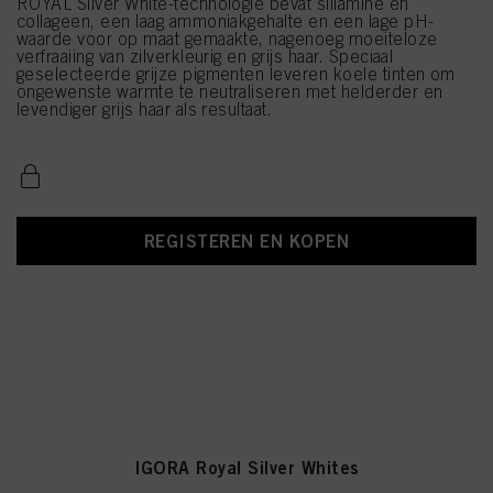
ROYAL Silver White-technologie bevat siliamine en
collageen, een laag ammoniakgehalte en een lage pH-
waarde voor op maat gemaakte, nagenoeg moeiteloze
verfraaiing van zilverkleurig en grijs haar. Speciaal
geselecteerde grijze pigmenten leveren koele tinten om
ongewenste warmte te neutraliseren met helderder en
levendiger grijs haar als resultaat.
REGISTEREN EN KOPEN
IGORA Royal Silver Whites