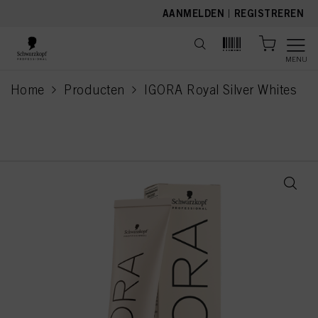
text.skipToContent
text.skipToNavigation
AANMELDEN
|
REGISTREREN
MENU
Home
Producten
IGORA Royal Silver Whites
current page