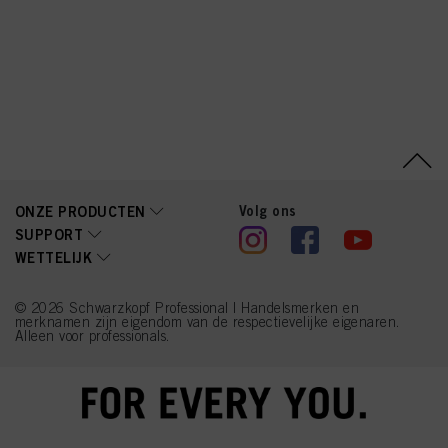
Resorcinol, 2,7-
Naphthalenediol, Lactic
Acid, Linalyl Acetate,
Linalool, Sodium
Benzoate, Biotin, 4-
Amino-2-Hydroxytoluene,
Moringa Oleifera Seed
Extract (Moringa
Pterygosperma Seed
Extract), Chlorphenesin,
Benzoic Acid, Sorbic
Acid, Methylparaben,
Ethylparaben
Volg ons
ONZE PRODUCTEN
SUPPORT
WETTELIJK
© 2026 Schwarzkopf Professional | Handelsmerken en
merknamen zijn eigendom van de respectievelijke eigenaren.
Alleen voor professionals.