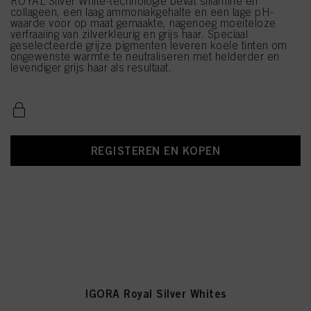
ROYAL Silver White-technologie bevat siliamine en
collageen, een laag ammoniakgehalte en een lage pH-
waarde voor op maat gemaakte, nagenoeg moeiteloze
verfraaiing van zilverkleurig en grijs haar. Speciaal
geselecteerde grijze pigmenten leveren koele tinten om
ongewenste warmte te neutraliseren met helderder en
levendiger grijs haar als resultaat.
REGISTEREN EN KOPEN
IGORA Royal Silver Whites