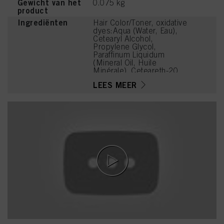
Gewicht van het
0.075 kg
product
Ingrediënten
Hair Color/Toner, oxidative
dyes:Aqua (Water, Eau),
Cetearyl Alcohol,
Propylene Glycol,
Paraffinum Liquidum
(Mineral Oil, Huile
Minérale), Ceteareth-20,
Sodium Sulfite,
LEES MEER
Ammonium Sulfate, Bis-
Diisopropanolamino-PG-
Propyl Dimethicone/Bis-
Isobutyl PEG-14
Copolymer, Steareth-100,
Glyceryl Stearate,
Tetrasodium EDTA,
Parfum (Fragrance), N,N-
Bis(2-Hydroxyethyl)-p-
Phenylenediamine Sulfate,
Ammonium Hydroxide,
Glycerin, Butyloctanol,
Polysorbate 20,
Resorcinol, Ascorbic
Acid, Toluene-2,5-
Diamine Sulfate, 4-
Chlororesorcinol,
Tetramethyl