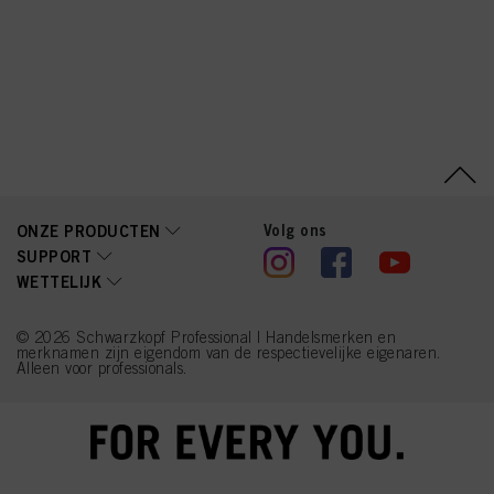
Acetyloctahydronaphthale
nes, 2-Methylresorcinol,
m-Aminophenol,
Hydrolyzed Collagen,
Lactic Acid, Linalyl
Acetate, 4-Amino-2-
Hydroxytoluene, Linalool,
Sodium Benzoate, Biotin,
Moringa Oleifera Seed
Extract (Moringa
Pterygosperma Seed
Extract), Chlorphenesin,
Benzoic Acid, Sorbic
Volg ons
ONZE PRODUCTEN
Acid, Methylparaben,
SUPPORT
Ethylparaben
WETTELIJK
© 2026 Schwarzkopf Professional | Handelsmerken en
merknamen zijn eigendom van de respectievelijke eigenaren.
Alleen voor professionals.