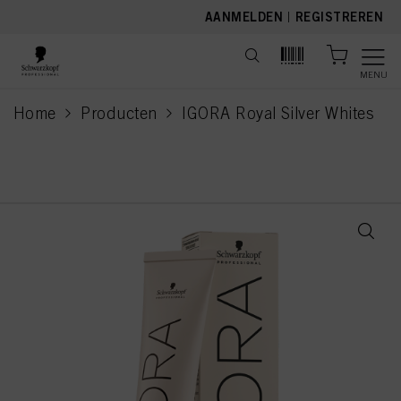
text.skipToContent
text.skipToNavigation
AANMELDEN
|
REGISTREREN
MENU
Home
Producten
IGORA Royal Silver Whites
current page