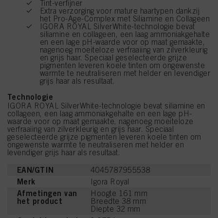
Tint-verfijner
Extra verzorging voor mature haartypen dankzij
het Pro-Age-Complex met Siliamine en Collageen
IGORA ROYAL SilverWhite-technologie bevat
siliamine en collageen, een laag ammoniakgehalte
en een lage pH-waarde voor op maat gemaakte,
nagenoeg moeiteloze verfraaiing van zilverkleurig
en grijs haar. Speciaal geselecteerde grijze
pigmenten leveren koele tinten om ongewenste
warmte te neutraliseren met helder en levendiger
grijs haar als resultaat.
Technologie
IGORA ROYAL SilverWhite-technologie bevat siliamine en
collageen, een laag ammoniakgehalte en een lage pH-
waarde voor op maat gemaakte, nagenoeg moeiteloze
verfraaiing van zilverkleurig en grijs haar. Speciaal
geselecteerde grijze pigmenten leveren koele tinten om
ongewenste warmte te neutraliseren met helder en
levendiger grijs haar als resultaat.
EAN/GTIN
4045787955538
Merk
Igora Royal
Afmetingen van
Hoogte 161 mm
het product
Breedte 38 mm
Diepte 32 mm