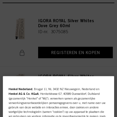
IGORA ROYAL Silver Whites
Dove Grey 60ml
ID-nr. 3075085
REGISTEREN EN KOPEN
IGORA ROYAL Silver Whites
Silver 60ml
ID-nr. 3075062
Henkel Nederland
, Brugal 11, NL 3432 NZ Nieuwegein, Nederland en
Henkel AG & Co. KGaA
, Henkelstrasse 67, 40589 Duesseldorf, Duitsland
(gezamenlijk "Henkel" of "Wij"), verwerken samen als gezamenlijke
verwerkingsverantwoordelijken persoonsgegevens over u, met name over uw
gebruik van deze website en interacties ermee, door cookies en andere
REGISTEREN EN KOPEN
soortgelijke technologieën (samen "cookies") op uw apparaat te plaatsen die
wij gebruiken om verdere informatie op te slaan/toegankelijk te maken zoals