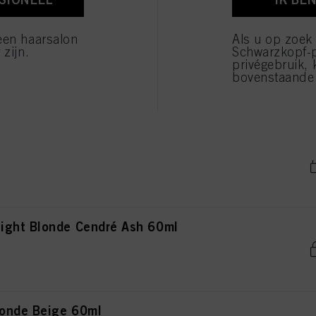
verwerking van uw persoonsgegevens voor alle hierboven vermelde doeleinden. Als u op "Afw
 die technisch noodzakelijk zijn om u deze website aan te kunnen bieden..
een haarsalon
Als u op zoek
 zijn.
Schwarzkopf-
rown Cendré Ash 60ml
privégebruik, 
bovenstaande 
 Blonde Cendré Ash 60ml
ight Blonde Cendré Ash 60ml
onde Beige 60ml