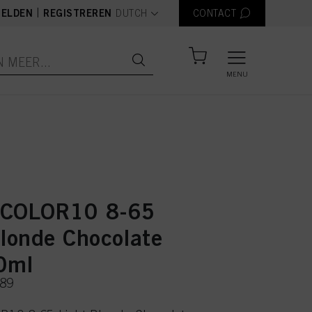
text.language
|
ELDEN
REGISTREREN
DUTCH
CONTACT
MENU
 COLOR10 8-65
Blonde Chocolate
0ml
489