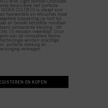
10 8-65 Light Blonde Chocolate
ente kleurcrème met perfecte
. IGORA COLOR10 is ideaal voor
van haarwortels en retouches maar
algehele toepassing op kort tot
aar en bereikt hetzelfde resultaat
daard permanente kleuring - dit
echts 10 minuten inwerktijd. Door
aken van de innovatieve Amino
 Technologie worden prachtige
ten, perfecte dekking en
verzorging verkregen.
EGISTEREN EN KOPEN