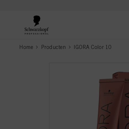
text.skipToContent
text.skipToNavigation
Home
Producten
IGORA Color 10
current page