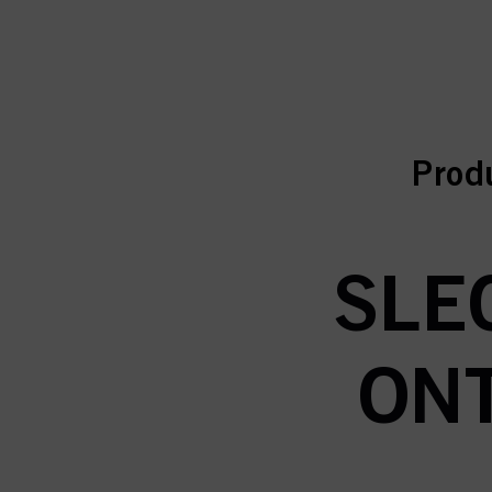
curr
curr
Prod
SLE
ONT