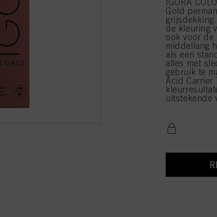
IGORA COLOR
Gold perman
grijsdekking
de kleuring 
ook voor de 
middellang h
als een stan
alles met sl
gebruik te m
Acid Carrier
kleurresulta
uitstekende 
R