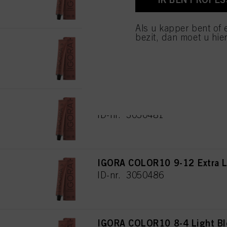
van cookies en met de 
alleen cookies gebruikt
Als u kapper bent of 
bezit, dan moet u hier
IGORA COLOR10 5-12 Light B
ID-nr. 3050465
IGORA COLOR10 7-12 Medium
ID-nr. 3050481
IGORA COLOR10 9-12 Extra L
ID-nr. 3050486
IGORA COLOR10 8-4 Light Bl