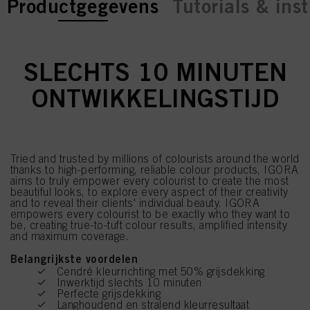
current tab:
current tab:
Productgegevens
Tutorials & inst
SLECHTS 10 MINUTEN
ONTWIKKELINGSTIJD
Tried and trusted by millions of colourists around the world
thanks to high-performing, reliable colour products, IGORA
aims to truly empower every colourist to create the most
beautiful looks, to explore every aspect of their creativity
and to reveal their clients' individual beauty. IGORA
empowers every colourist to be exactly who they want to
be, creating true-to-tuft colour results, amplified intensity
and maximum coverage.
Belangrijkste voordelen
Cendré kleurrichting met 50% grijsdekking
Inwerktijd slechts 10 minuten
Perfecte grijsdekking
Langhoudend en stralend kleurresultaat