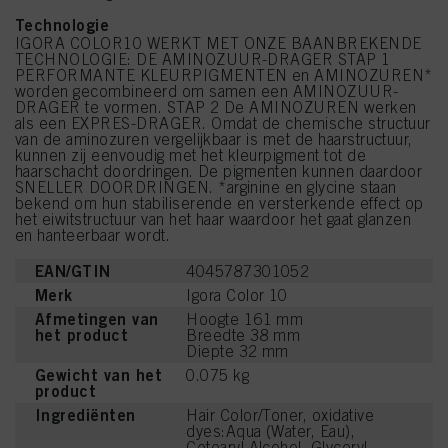
Technologie
IGORA COLOR10 WERKT MET ONZE BAANBREKENDE
TECHNOLOGIE: DE AMINOZUUR-DRAGER STAP 1
PERFORMANTE KLEURPIGMENTEN en AMINOZUREN*
worden gecombineerd om samen een AMINOZUUR-
DRAGER te vormen. STAP 2 De AMINOZUREN werken
als een EXPRES-DRAGER. Omdat de chemische structuur
van de aminozuren vergelijkbaar is met de haarstructuur,
kunnen zij eenvoudig met het kleurpigment tot de
haarschacht doordringen. De pigmenten kunnen daardoor
SNELLER DOORDRINGEN. *arginine en glycine staan
bekend om hun stabiliserende en versterkende effect op
het eiwitstructuur van het haar waardoor het gaat glanzen
en hanteerbaar wordt.
EAN/GTIN
4045787301052
Merk
Igora Color 10
Afmetingen van
Hoogte 161 mm
het product
Breedte 38 mm
Diepte 32 mm
Gewicht van het
0.075 kg
product
Ingrediënten
Hair Color/Toner, oxidative
dyes:Aqua (Water, Eau),
Cetearyl Alcohol, Glyceryl