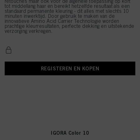
retouches maar ook voor de algehele toepassing op kort
tot middellang haar en bereikt hetzelfde resultaat als een
standaard permanente kleuring - dit alles met slechts 10
minuten inwerktijd. Door gebruik te maken van de
innovatieve Amino Acid Carrier Technologie worden
prachtige kleurresultaten, perfecte dekking en uitstekende
verzorging verkregen.
REGISTEREN EN KOPEN
IGORA Color 10