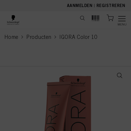
text.skipToContent
text.skipToNavigation
AANMELDEN
|
REGISTREREN
MENU
Home
Producten
IGORA Color 10
current page