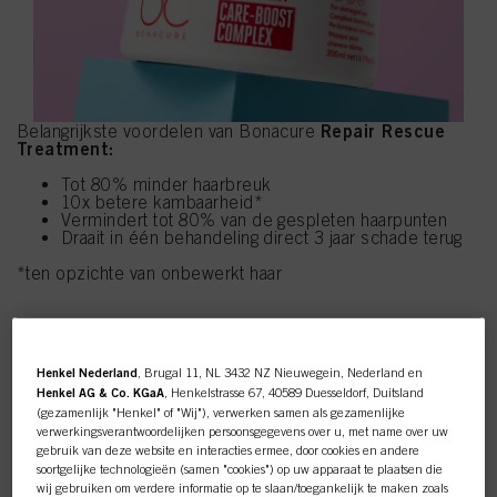
Repair Rescue
Belangrijkste voordelen van Bonacure
Treatment:
Tot 80% minder haarbreuk
10x betere kambaarheid*
Vermindert tot 80% van de gespleten haarpunten
Draait in één behandeling direct 3 jaar schade terug
*ten opzichte van onbewerkt haar
SHOP NU
Henkel Nederland
, Brugal 11, NL 3432 NZ Nieuwegein, Nederland en
Henkel AG & Co. KGaA
, Henkelstrasse 67, 40589 Duesseldorf, Duitsland
(gezamenlijk "Henkel" of "Wij"), verwerken samen als gezamenlijke
verwerkingsverantwoordelijken persoonsgegevens over u, met name over uw
gebruik van deze website en interacties ermee, door cookies en andere
soortgelijke technologieën (samen "cookies") op uw apparaat te plaatsen die
wij gebruiken om verdere informatie op te slaan/toegankelijk te maken zoals