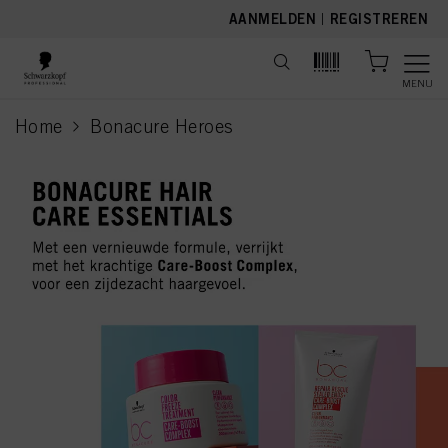
text.skipToContent
text.skipToNavigation
AANMELDEN
|
REGISTREREN
MENU
Home
Bonacure Heroes
current page