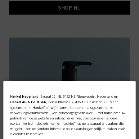
SHOP NU
Henkel Nederland
, Brugal 11, NL 3432 NZ Nieuwegein, Nederland en
Henkel AG & Co. KGaA
, Henkelstrasse 67, 40589 Duesseldorf, Duitsland
(gezamenlijk "Henkel" of "Wij"), verwerken samen als gezamenlijke
verwerkingsverantwoordelijken persoonsgegevens over u, met name over uw
gebruik van deze website en interacties ermee, door cookies en andere
soortgelijke technologieën (samen "cookies") op uw apparaat te plaatsen die
wij gebruiken om verdere informatie op te slaan/toegankelijk te maken zoals
hieronder beschreven.