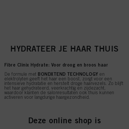
gebruikt, met name over hun bewaarperiode, kunt u de gedetailleerde
informatie over elke cookie raadplegen door hieronder op "aanpassen" te
klikken.
Als u op "Cookie-instellingen" klikt, kunt u meer informatie vinden over de
verwerking van uw gegevens / het gebruik van cookies en deze toestaan voor
een of meer van de hierboven genoemde doeleinden. Door op "Alles
aanvaarden" te klikken, gaat u akkoord met het gebruik van cookies en met
de verwerking van uw persoonsgegevens voor alle hierboven vermelde
HYDRATEER JE HAAR THUIS
doeleinden. Als u op "Afwijzen" klikt, worden alleen cookies gebruikt die
technisch noodzakelijk zijn om u deze website aan te kunnen bieden..
Fibre Clinix Hydrate: Voor droog en broos haar
BONDXTEND TECHNOLOGY
De formule met
en
elektrolyten geeft het haar een boost, zorgt voor een
intensieve hydratatie en herstelt droge haarvezels. Zo blijft
het haar gehydrateerd, veerkrachtig en zijdezacht,
waardoor klanten de salonresultaten ook thuis kunnen
activeren voor langdurige haargezondheid.
SHOP NU
Deze online shop is