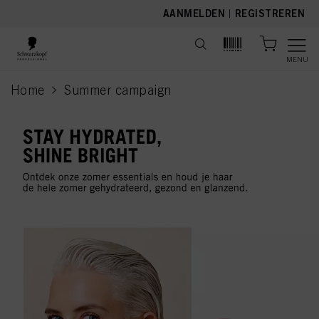
text.skipToContent
text.skipToNavigation
AANMELDEN
|
REGISTREREN
MENU
Home
Summer campaign
current page