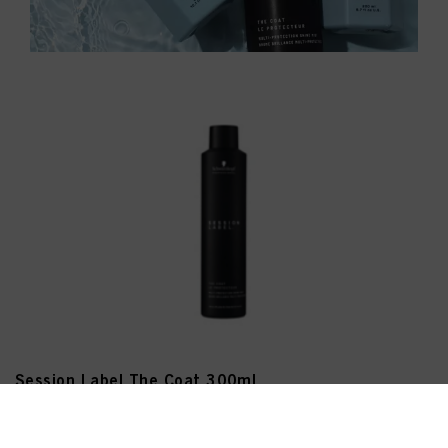
Session Label The Coat 300ml
ID-nr. 2885535