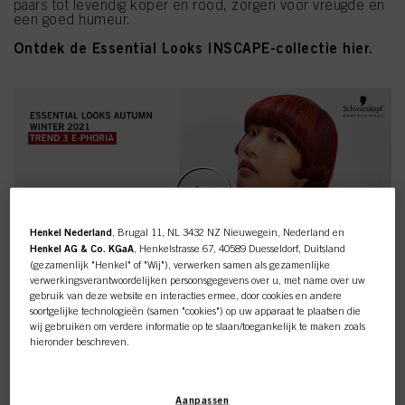
paars tot levendig koper en rood, zorgen voor vreugde en
een goed humeur.
Ontdek de Essential Looks INSCAPE-collectie hier.
Henkel Nederland
, Brugal 11, NL 3432 NZ Nieuwegein, Nederland en
Henkel AG & Co. KGaA
, Henkelstrasse 67, 40589 Duesseldorf, Duitsland
(gezamenlijk "Henkel" of "Wij"), verwerken samen als gezamenlijke
verwerkingsverantwoordelijken persoonsgegevens over u, met name over uw
gebruik van deze website en interacties ermee, door cookies en andere
soortgelijke technologieën (samen "cookies") op uw apparaat te plaatsen die
wij gebruiken om verdere informatie op te slaan/toegankelijk te maken zoals
hieronder beschreven.
Met uw toestemming zullen wij en onze partners (inclusief als
afzonderlijke
of
gezamenlijke
verwerkingsverantwoordelijken voor de verwerking zoals
Aanpassen
aangegeven in onze Gegevensbeschermingsverklaring waarnaar een link in