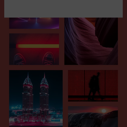
Als u op "Cookie-instellingen" klikt, kunt u meer informatie vinden over de
verwerking van uw gegevens / het gebruik van cookies en deze toestaan voor
een of meer van de hierboven genoemde doeleinden. Door op "Alles
aanvaarden" te klikken, gaat u akkoord met het gebruik van cookies en met
de verwerking van uw persoonsgegevens voor alle hierboven vermelde
doeleinden. Als u op "Afwijzen" klikt, worden alleen cookies gebruikt die
technisch noodzakelijk zijn om u deze website aan te kunnen bieden..