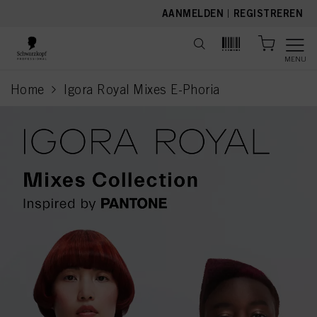
text.skipToContent
text.skipToNavigation
AANMELDEN
|
REGISTREREN
MENU
Home
Igora Royal Mixes E-Phoria
current page