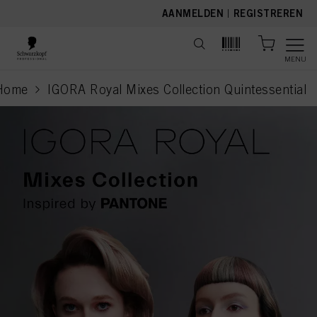
text.skipToContent
text.skipToNavigation
AANMELDEN
|
REGISTREREN
MENU
Home
IGORA Royal Mixes Collection Quintessential
current page