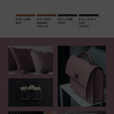
de verwerking van uw persoonsgegevens voor alle hierboven vermelde
doeleinden. Als u op "Afwijzen" klikt, worden alleen cookies gebruikt die
technisch noodzakelijk zijn om u deze website aan te kunnen bieden..