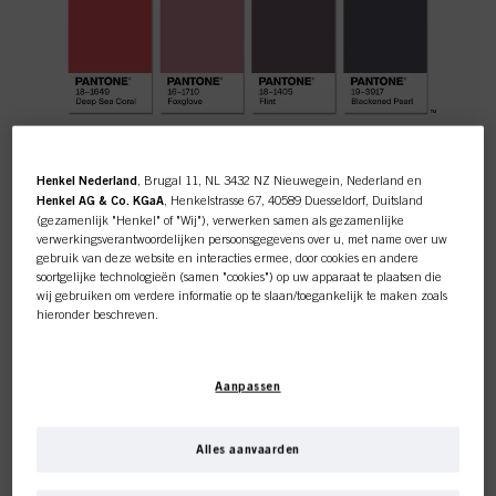
Henkel Nederland
, Brugal 11, NL 3432 NZ Nieuwegein, Nederland en
Henkel AG & Co. KGaA
, Henkelstrasse 67, 40589 Duesseldorf, Duitsland
(gezamenlijk "Henkel" of "Wij"), verwerken samen als gezamenlijke
verwerkingsverantwoordelijken persoonsgegevens over u, met name over uw
gebruik van deze website en interacties ermee, door cookies en andere
soortgelijke technologieën (samen "cookies") op uw apparaat te plaatsen die
IGORA ROYAL MIXES
wij gebruiken om verdere informatie op te slaan/toegankelijk te maken zoals
hieronder beschreven.
GEÏNSPIREERD DOOR PANTONE
Met uw toestemming zullen wij en onze partners (inclusief als
afzonderlijke
of
GECREËERD DOOR ARJAN BEVERS
gezamenlijke
verwerkingsverantwoordelijken voor de verwerking zoals
Aanpassen
aangegeven in onze Gegevensbeschermingsverklaring waarnaar een link in
"Ik was zo geïnspireerd door de Pantone-trends. We
de voettekst, sectie "Cookies, Pixel, Fingerprints en vergelijkbare
doen al een tijdje grijs- en roze tinten, maar hier is
technologieën", ook cookies gebruiken en gegevens over u verwerken om de
een nieuwe versie die zo 2021 is!"
prestaties van deze website
te meten en te optimaliseren, om u
Alles aanvaarden
functionaliteiten te bieden die uw gebruik van deze website verbeteren
Arjan Bevers, Schwarzkopf Professional Global Colour
en/of voor gepersonaliseerde marketing
. Wij zullen uw gebruik van deze
Ambassador