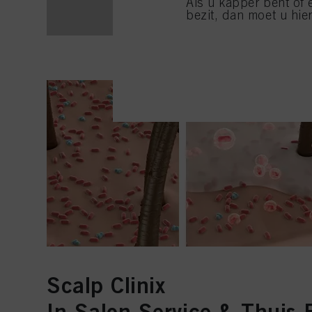
Als u kapper bent of 
bezit, dan moet u hier
Scalp Clinix
In-Salon Service & Thuis 