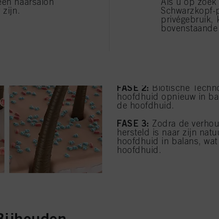
een haarsalon
Als u op zoek
 zijn.
Schwarzkopf-
privégebruik, 
bovenstaande 
FASE 1:
Het microbioom v
slechte microben de goe
FASE 2:
Biotische Techno
hoofdhuid opnieuw in bal
de hoofdhuid.
FASE 3:
Zodra de verhou
hersteld is naar zijn natu
hoofdhuid in balans, wat 
hoofdhuid.
Bijhouden