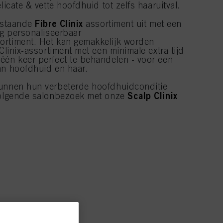
licate & vette hoofdhuid tot zelfs haaruitval.
Fibre Clinix
bestaande
assortiment uit met een
ig personaliseerbaar
ortiment. Het kan gemakkelijk worden
 Clinix-assortiment met een minimale extra tijd
één keer perfect te behandelen - voor een
an hoofdhuid en haar.
kunnen hun verbeterde hoofdhuidconditie
Scalp Clinix
 volgende salonbezoek met onze