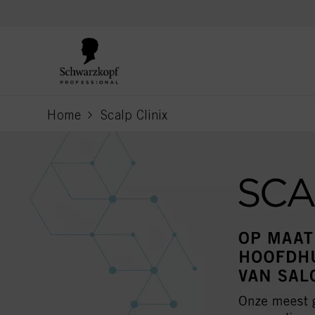
text.skipToContent
text.skipToNavigation
Home
Scalp Clinix
current page