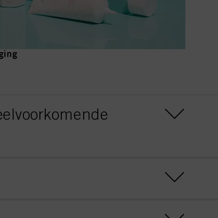
rging
veelvoorkomende