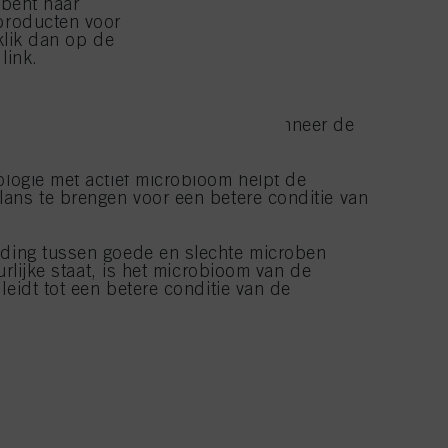
 bent naar
producten voor
klik dan op de
link.
an de hoofdhuid is uit balans wanneer de
de microben overheersen.
logie met actief microbioom helpt de
ans te brengen voor een betere conditie van
ding tussen goede en slechte microben
urlijke staat, is het microbioom van de
leidt tot een betere conditie van de