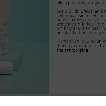
alle types roos, droge, de
Scalp Clinix breidt het 
salon-exclusief en volled
hoofdhuidverzorgingsass
geïntegreerd in het Fibre
om hoofdhuid en haar in 
holistische benadering v
Klanten van jouw salon 
thuis bijhouden tot het
thuisverzorging
.