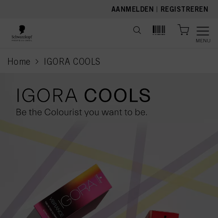
text.skipToContent
text.skipToNavigation
AANMELDEN
|
REGISTREREN
MENU
Home
IGORA COOLS
current page