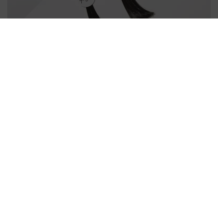
Volg ons
ONZE PRODUCTEN
SUPPORT
WETTELIJK
© 2026 Schwarzkopf Professional | Handelsmerken en
merknamen zijn eigendom van de respectievelijke eigenaren.
Alleen voor professionals.