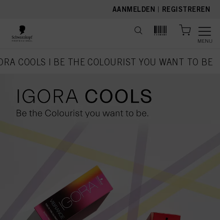
text.skipToContent
text.skipToNavigation
AANMELDEN
|
REGISTREREN
MENU
ORA COOLS | BE THE COLOURIST YOU WANT TO BE
current page