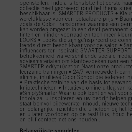
openstellen. Indola is tenslotte het eerste h
collectie heeft gecreëerd rond het thema street
beschikbaar is. SMARTER PRODUCTS • Kleurk
wereldklasse voor een betaalbare prijs • Baa
zoals de Color Transformer waarmee een per
kan worden omgezet in een demi-permanent kl
tinten en minder voorraad en toch meer kle
LOOKS • Looks die zijn geïnspireerd op comme
trends direct beschikbaar voor de salon • S
influencers ter inspiratie SMARTER SUPPORT
betrokkenheid via verschillende sociale medi
adviesmaterialen om klantbezoeken naar een ho
SMARTER ed(you)cation Naast onze product
leerzame trainingen • 24/7 vernieuwde I-learn 
slimme, intuïtieve Color School die iedereen hel
• Praktische training van de basis tot geavanc
kniptechnieken • Intuïtieve online uitleg van 
#SimplySmarter Waar u ook bent en wat voor s
Indola zal u inspireren en uw bedrijf helpen 
staat bomvol bijgewerkte inhoud, nieuwe techn
en belangrijke inzichten die u helpen bij het l
en u laten voorlopen op de rest! Dus, houd het
en blijf contact met ons houden...
Belangrijkste voordelen