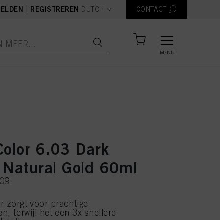
text.language
|
ELDEN
REGISTREREN
DUTCH
CONTACT
MENU
Color 6.03 Dark
 Natural Gold 60ml
309
r zorgt voor prachtige
en, terwijl het een 3x snellere