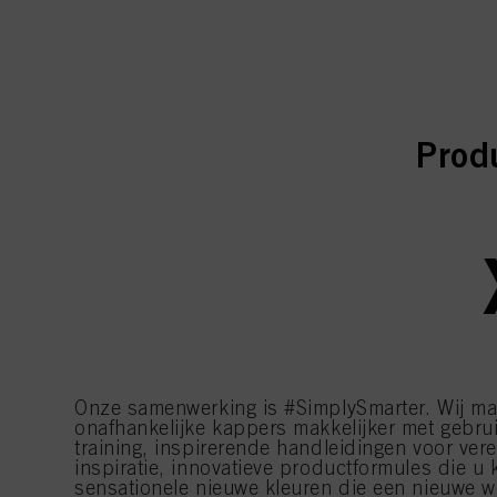
curr
curr
Prod
Onze samenwerking is #SimplySmarter. Wij ma
onafhankelijke kappers makkelijker met gebrui
training, inspirerende handleidingen voor ver
inspiratie, innovatieve productformules die u
sensationele nieuwe kleuren die een nieuwe wer