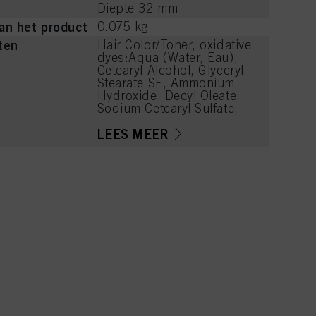
Diepte 32 mm
an het product
0.075 kg
ten
Hair Color/Toner, oxidative
dyes:Aqua (Water, Eau),
Cetearyl Alcohol, Glyceryl
Stearate SE, Ammonium
Hydroxide, Decyl Oleate,
Sodium Cetearyl Sulfate,
Toluene-2,5-Diamine
Sulfate, Tetrasodium
LEES MEER
EDTA, Parfum (Fragrance),
Ethanolamine, Resorcinol,
Glycerin, Serine, Sodium
Sulfite, PEG-12
Dimethicone, Hydrolyzed
Keratin, Carbomer,
Polyquaternium-2, 2-
Methylresorcinol, Sodium
Sulfate, Ascorbic Acid, 2-
Amino-3-Hydroxypyridine,
m-Aminophenol, PEG-12
Allyl Ether, 2-Amino-4-
Hydroxyethylaminoanisole
Sulfate, Linoleamidopropyl