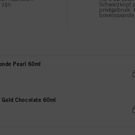
 zijn.
Schwarzkopf-
privégebruik, 
bovenstaande 
Pearl 60ml
londe Pearl 60ml
e Gold Chocolate 60ml