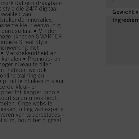
aarmerk dat een draagbare
 style die 24/7 digitaal
Gewicht v
waliteit van
nbrekende innovaties,
Ingrediën
manente kleur eenvoudig
eurresultaat • Minder
urmogelijkheden SMARTER
rciële Street Style
amenwerking met
 • Merkbekendheid en -
a kanalen • Promotie- en
ger niveau te tillen
en, hebben we ook
online training en
pt uit te blinken in kleur
eerde kleur- en
kapper-tot-kapper Indola.
oort salon u ook hebt,
groeien. Onze website
ieken, uitleg van experts
everen van topprestaties -
 slim, houd het digitaal