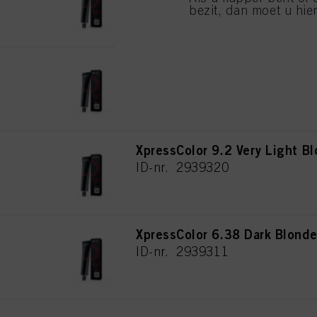
bezit, dan moet u hier
XpressColor 6.2 Dark Blonde 
ID-nr. 2939310
XpressColor 9.2 Very Light B
ID-nr. 2939320
XpressColor 6.38 Dark Blond
ID-nr. 2939311