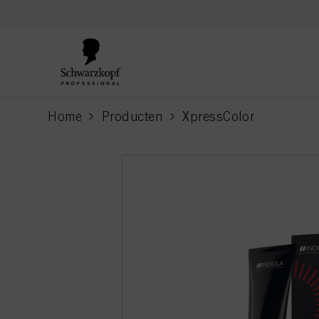
text.skipToContent
text.skipToNavigation
Home
Producten
XpressColor
current page