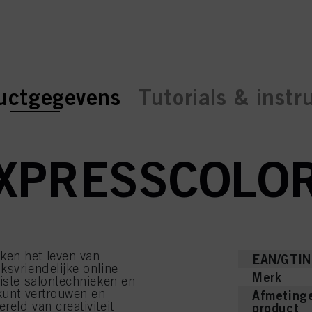
ent tab:
ent tab:
uctgegevens
Tutorials & instr
XPRESSCOLO
ken het leven van
EAN/GTIN
ksvriendelijke online
Merk
eiste salontechnieken en
 kunt vertrouwen en
Afmetinge
eld van creativiteit
product