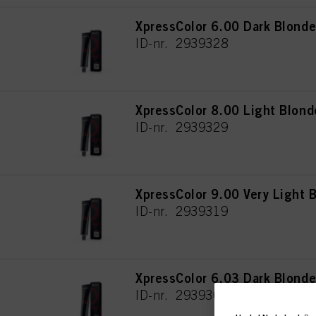
XpressColor 6.00 Dark Blonde
ID-nr. 2939328
XpressColor 8.00 Light Blond
ID-nr. 2939329
XpressColor 9.00 Very Light 
ID-nr. 2939319
XpressColor 6.03 Dark Blonde
ID-nr. 2939309