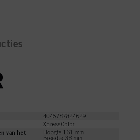
ucties
R
4045787824629
XpressColor
n van het
Hoogte 161 mm
Breedte 38 mm