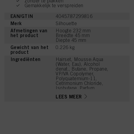
Zonder te plakken
Gemakkelijk te verspreiden
EAN/GTIN
4045787299816
Merk
Silhouette
Afmetingen van
Hoogte 232 mm
het product
Breedte 45 mm
Diepte 45 mm
Gewicht van het
0.226 kg
product
Ingrediënten
Hairset, Mousse:Aqua
(Water, Eau), Alcohol
denat., Butane, Propane,
VP/VA Copolymer,
Polyquaternium-11,
Cetrimonium Chloride,
Isobutane, Parfum
(Fragrance),
LEES MEER
Phenoxyethanol, Caprylyl
Glycol, Linalool, Acetyl
Cedrene, Tetramethyl
Acetyloctahydronaphthale
nes, Limonene, Benzyl
Alcohol, Citronellol