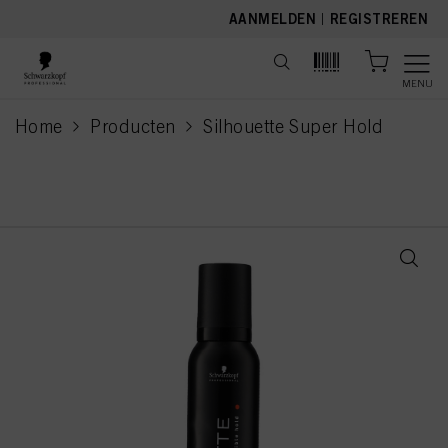
text.skipToContent
text.skipToNavigation
AANMELDEN
|
REGISTREREN
MENU
Home
Producten
Silhouette Super Hold
current page