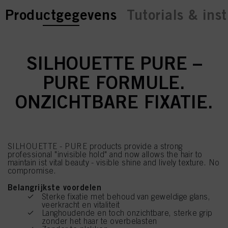
current tab:
current tab:
Productgegevens
Tutorials & inst
SILHOUETTE PURE –
PURE FORMULE.
ONZICHTBARE FIXATIE.
SILHOUETTE - PURE products provide a strong
professional "invisible hold" and now allows the hair to
maintain ist vital beauty - visible shine and lively texture. No
compromise.
Belangrijkste voordelen
Sterke fixatie met behoud van geweldige glans,
veerkracht en vitaliteit
Langhoudende en toch onzichtbare, sterke grip
zonder het haar te overbelasten