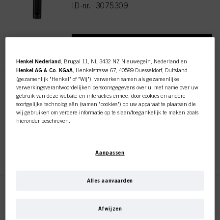
ID-nr. 3075309
REGISTEREN EN KOPEN
Henkel Nederland
, Brugal 11, NL 3432 NZ Nieuwegein, Nederland en
Henkel AG & Co. KGaA
, Henkelstrasse 67, 40589 Duesseldorf, Duitsland
(gezamenlijk "Henkel" of "Wij"), verwerken samen als gezamenlijke
verwerkingsverantwoordelijken persoonsgegevens over u, met name over uw
Silhouette Super Hold
gebruik van deze website en interacties ermee, door cookies en andere
Hairspray 500ml
soortgelijke technologieën (samen "cookies") op uw apparaat te plaatsen die
ID-nr. 3075310
wij gebruiken om verdere informatie op te slaan/toegankelijk te maken zoals
hieronder beschreven.
Met uw toestemming zullen wij en onze partners (inclusief als
afzonderlijke
of
gezamenlijke
verwerkingsverantwoordelijken voor de verwerking zoals
REGISTEREN EN KOPEN
Aanpassen
aangegeven in onze Gegevensbeschermingsverklaring waarnaar een link in
de voettekst, sectie "Cookies, Pixel, Fingerprints en vergelijkbare
technologieën", ook cookies gebruiken en gegevens over u verwerken om de
prestaties van deze website
te meten en te optimaliseren, om u
Alles aanvaarden
functionaliteiten te bieden die uw gebruik van deze website verbeteren
Silhouette Super Hold
Deze online shop is
en/of voor gepersonaliseerde marketing
. Wij zullen uw gebruik van deze
Pumpspray 200ml
website en uw commerciële interacties met ons (respectievelijk het bedrijf
Afwijzen
ID-nr. 3075312
waarvoor u werkt) analyseren en op basis daarvan uw aankopen van onze