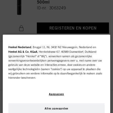
500ml
ID-nr. 3063249
REGISTEREN EN KOPEN
Henkel Nederland
, Brugal 11, NL 3432 NZ Nieuwegein, Nederland en
Session Label The Coat 300ml
Henkel AG & Co. KGaA
, Henkelstrasse 67, 40589 Duesseldorf, Duitsland
(gezamenlijk "Henkel" of "Wij"), verwerken samen als gezamenlijke
ID-nr. 2885535
verwerkingsverantwoordelijken persoonsgegevens over u, met name over uw
gebruik van deze website en interacties ermee, door cookies en andere
soortgelijke technologieën (samen "cookies") op uw apparaat te plaatsen die
wij gebruiken om verdere informatie op te slaan/toegankelijk te maken zoals
REGISTEREN EN KOPEN
hieronder beschreven.
Met uw toestemming zullen wij en onze partners (inclusief als
afzonderlijke
of
gezamenlijke
verwerkingsverantwoordelijken voor de verwerking zoals
Aanpassen
aangegeven in onze Gegevensbeschermingsverklaring waarnaar een link in
de voettekst, sectie "Cookies, Pixel, Fingerprints en vergelijkbare
Session Label The Definer
technologieën", ook cookies gebruiken en gegevens over u verwerken om de
150ml
prestaties van deze website
te meten en te optimaliseren, om u
Alles aanvaarden
ID-nr. 3063226
functionaliteiten te bieden die uw gebruik van deze website verbeteren