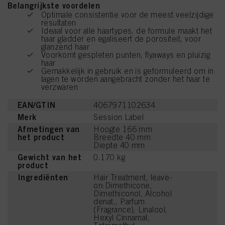
Belangrijkste voordelen
Optimale consistentie voor de meest veelzijdige
resultaten
Ideaal voor alle haartypes, de formule maakt het
haar gladder en egaliseert de porositeit, voor
glanzend haar
Voorkomt gespleten punten, flyaways en pluizig
haar
Gemakkelijk in gebruik en is geformuleerd om in
lagen te worden aangebracht zonder het haar te
verzwaren
EAN/GTIN
4067971102634
Merk
Session Label
Afmetingen van
Hoogte 166 mm
het product
Breedte 40 mm
Diepte 40 mm
Gewicht van het
0.170 kg
product
Ingrediënten
Hair Treatment, leave-
on:Dimethicone,
Dimethiconol, Alcohol
denat., Parfum
(Fragrance), Linalool,
Hexyl Cinnamal,