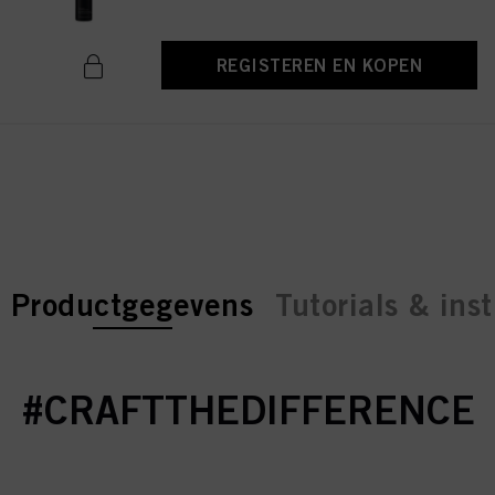
REGISTEREN EN KOPEN
current tab:
current tab:
Productgegevens
Tutorials & inst
#CRAFTTHEDIFFERENCE