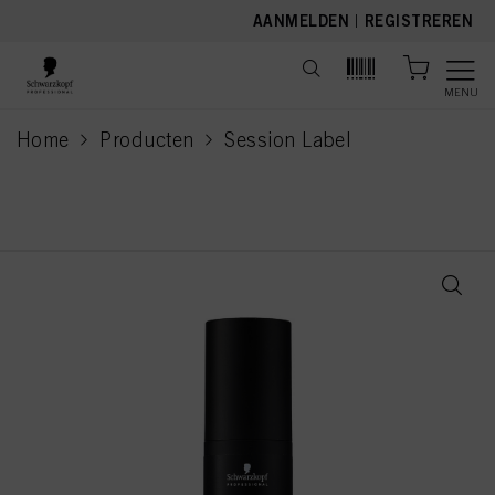
text.skipToContent
text.skipToNavigation
AANMELDEN
|
REGISTREREN
MENU
Home
Producten
Session Label
current page