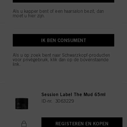
aanvaarden" te klikken, gaat u akkoord met het gebruik van cookies en met
REGISTEREN EN KOPEN
de verwerking van uw persoonsgegevens voor alle hierboven vermelde
Als u kapper bent of een haarsalon bezit, dan
doeleinden. Als u op "Afwijzen" klikt, worden alleen cookies gebruikt die
moet u hier zijn.
technisch noodzakelijk zijn om u deze website aan te kunnen bieden..
Session Label The Mousse
200ml
IK BEN CONSUMENT
ID-nr. 3063256
Als u op zoek bent naar Schwarzkopf-producten
voor privégebruik, klik dan op de bovenstaande
link.
REGISTEREN EN KOPEN
Session Label The Mud 65ml
ID-nr. 3063229
REGISTEREN EN KOPEN