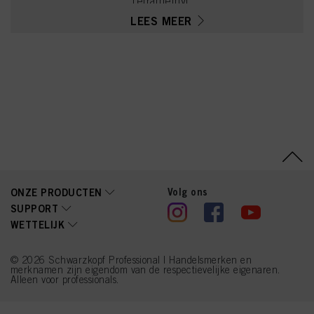
Tetramethyl
Acetyloctahydronaphthale
LEES MEER
nes, Linalyl Acetate,
Alpha-Isomethyl Ionone,
Citronellol, Benzyl
Alcohol, Juniperus
Virginiana Oil, Geranyl
Acetate, Eugenol, Cananga
Odorata Oil/Extract, Rose
Ketones, Citral, Dimethyl
Phenethyl Acetate, Methyl
Benzoate
Volg ons
ONZE PRODUCTEN
SUPPORT
WETTELIJK
© 2026 Schwarzkopf Professional | Handelsmerken en
merknamen zijn eigendom van de respectievelijke eigenaren.
Alleen voor professionals.