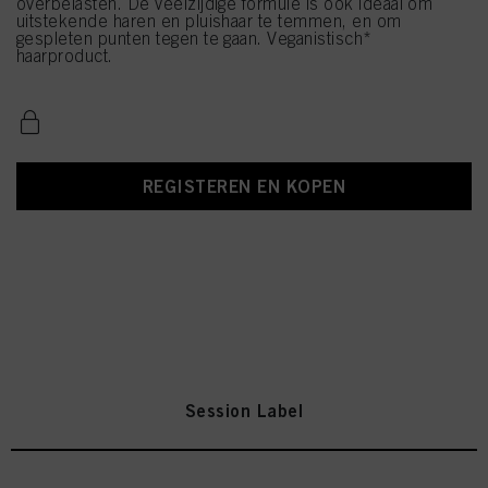
overbelasten. De veelzijdige formule is ook ideaal om
uitstekende haren en pluishaar te temmen, en om
gespleten punten tegen te gaan. Veganistisch*
haarproduct.
REGISTEREN EN KOPEN
Session Label