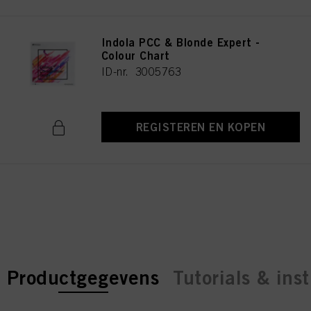
Indola PCC & Blonde Expert -
Colour Chart
ID-nr. 3005763
REGISTEREN EN KOPEN
current tab:
current tab:
Productgegevens
Tutorials & inst