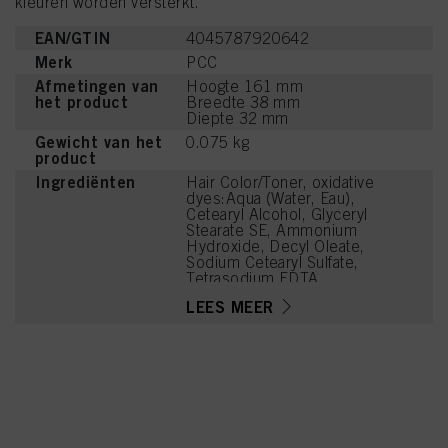
kleuren worden versterkt.
EAN/GTIN
4045787920642
Merk
PCC
Afmetingen van
Hoogte 161 mm
het product
Breedte 38 mm
Diepte 32 mm
Gewicht van het
0.075 kg
product
Ingrediënten
Hair Color/Toner, oxidative
dyes:Aqua (Water, Eau),
Cetearyl Alcohol, Glyceryl
Stearate SE, Ammonium
Hydroxide, Decyl Oleate,
Sodium Cetearyl Sulfate,
Tetrasodium EDTA,
Parfum (Fragrance),
LEES MEER
Toluene-2,5-Diamine
Sulfate, Ethanolamine,
Glycerin, Serine, PEG-12
Dimethicone, Resorcinol,
Ascorbic Acid, Sodium
Hydrosulfite, Carbomer,
Polyquaternium-2, Sodium
Sulfate, Linoleamidopropyl
PG-Dimonium Chloride