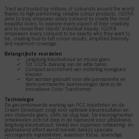
Tried and trusted by millions of colourists around the world
thanks to high-performing, reliable colour products, IGORA
aims to truly empower every colourist to create the most
beautiful looks, to explore every aspect of their creativity
and to reveal their clients' individual beauty. IGORA
empowers every colourist to be exactly who they want to
be, creating true-to-tuft colour results, amplified intensity
and maximum coverage.
Belangrijkste voordelen
Langdurig kleurbehoud en mooie glans
Tot 100% dekking van de witte haren
Compact assortiment van onderling mengbare
kleuren
Kan worden gebruikt voor alle permanente en
demi-permanente haarkleuringen dankzij de
innovatieve Color Transformer
Technologie
De gecombineerde werking van PCC kleurtinten en de
Cream Developer zorgt voor optimale kleurresultaten en
een stralende glans, zelfs op stug haar. De kleurpigmenten
ontwikkelen zich tot diep in de haarvezel voor uitstekend,
langdurig kleurbehoud, terwijl een superieur ontwarring- en
gladmakend effect wordt bereikt dankzij speciale
verzorgende ingrediënten, waardoor frisse, levendige