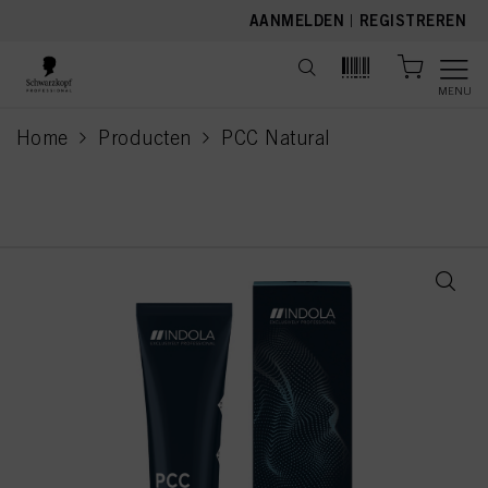
text.skipToContent
text.skipToNavigation
AANMELDEN
|
REGISTREREN
MENU
Home
Producten
PCC Natural
current page