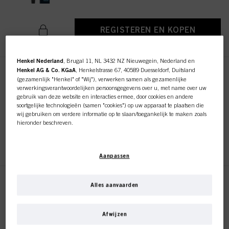
REGISTEREN EN KOPEN
Henkel Nederland
, Brugal 11, NL 3432 NZ Nieuwegein, Nederland en
Henkel AG & Co. KGaA
, Henkelstrasse 67, 40589 Duesseldorf, Duitsland
PCC Natural 7.0 Middel Blond
(gezamenlijk "Henkel" of "Wij"), verwerken samen als gezamenlijke
60ml
verwerkingsverantwoordelijken persoonsgegevens over u, met name over uw
gebruik van deze website en interacties ermee, door cookies en andere
ID-nr. 2939390
soortgelijke technologieën (samen "cookies") op uw apparaat te plaatsen die
wij gebruiken om verdere informatie op te slaan/toegankelijk te maken zoals
hieronder beschreven.
REGISTEREN EN KOPEN
Met uw toestemming zullen wij en onze partners (inclusief als
afzonderlijke
of
gezamenlijke
verwerkingsverantwoordelijken voor de verwerking zoals
Aanpassen
aangegeven in onze Gegevensbeschermingsverklaring waarnaar een link in
de voettekst, sectie "Cookies, Pixel, Fingerprints en vergelijkbare
technologieën", ook cookies gebruiken en gegevens over u verwerken om de
prestaties van deze website
te meten en te optimaliseren, om u
PCC Natural 8.0 Licht Blond
Alles aanvaarden
functionaliteiten te bieden die uw gebruik van deze website verbeteren
60ml
en/of voor gepersonaliseerde marketing
. Wij zullen uw gebruik van deze
ID-nr. 2939407
website en uw commerciële interacties met ons (respectievelijk het bedrijf
Afwijzen
waarvoor u werkt) analyseren en op basis daarvan uw aankopen van onze
producten op websites van derden bijhouden, onze informatie over