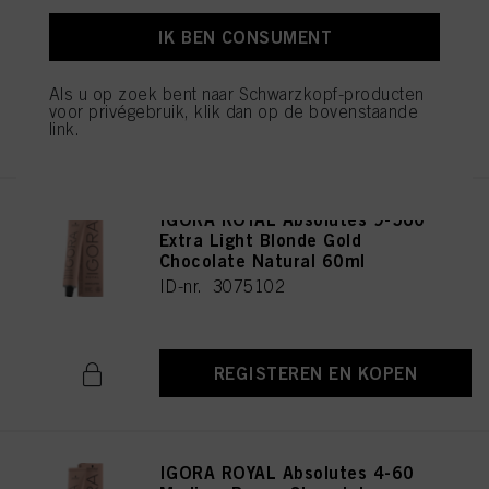
Natural 60ml
ID-nr. 3075196
IK BEN CONSUMENT
Als u op zoek bent naar Schwarzkopf-producten
voor privégebruik, klik dan op de bovenstaande
REGISTEREN EN KOPEN
link.
IGORA ROYAL Absolutes 9-560
Extra Light Blonde Gold
Chocolate Natural 60ml
ID-nr. 3075102
REGISTEREN EN KOPEN
IGORA ROYAL Absolutes 4-60