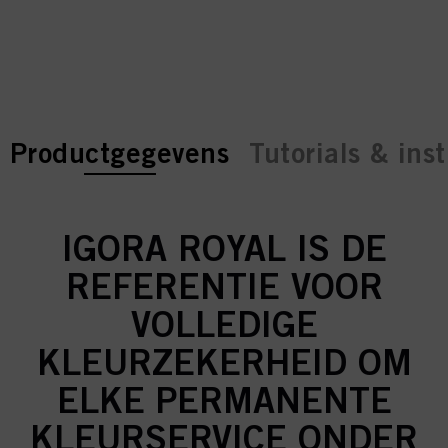
current tab:
current tab:
Productgegevens
Tutorials & inst
IGORA ROYAL IS DE
REFERENTIE VOOR
VOLLEDIGE
KLEURZEKERHEID OM
ELKE PERMANENTE
KLEURSERVICE ONDER