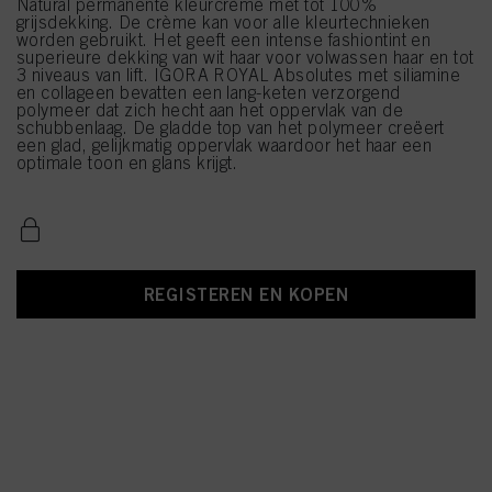
Natural permanente kleurcrème met tot 100%
grijsdekking. De crème kan voor alle kleurtechnieken
worden gebruikt. Het geeft een intense fashiontint en
superieure dekking van wit haar voor volwassen haar en tot
3 niveaus van lift. IGORA ROYAL Absolutes met siliamine
en collageen bevatten een lang-keten verzorgend
polymeer dat zich hecht aan het oppervlak van de
schubbenlaag. De gladde top van het polymeer creëert
een glad, gelijkmatig oppervlak waardoor het haar een
optimale toon en glans krijgt.
REGISTEREN EN KOPEN