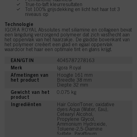
True-to-taft kleurresultaten
Tot 100% grijsdekking en licht het haar tot 3
niveaus op
Technologie
IGORA ROYAL Absolutes met siliamine en collageen bevat
een langdurig verzorgend polymeer dat zich vasthecht aan
het oppervlak van het haarzakje. De gladde bovenkant van
het polymeer creëert een glad en egaal oppervlak
waardoor het haar een optimale tint en glans krijgt.
EAN/GTIN
4045787278163
Merk
Igora Royal
Afmetingen van
Hoogte 161 mm
het product
Breedte 38 mm
Diepte 32 mm
Gewicht van het
0.075 kg
product
Ingrediënten
Hair Color/Toner, oxidative
dyes:Aqua (Water, Eau),
Cetearyl Alcohol,
Propylene Glycol,
Ammonium Hydroxide,
Toluene-2,5-Diamine
Sulfate, Paraffinum