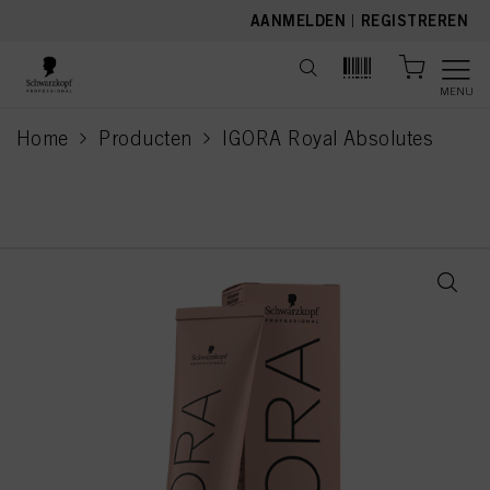
text.skipToContent
text.skipToNavigation
AANMELDEN
|
REGISTREREN
MENU
Home
Producten
IGORA Royal Absolutes
current page