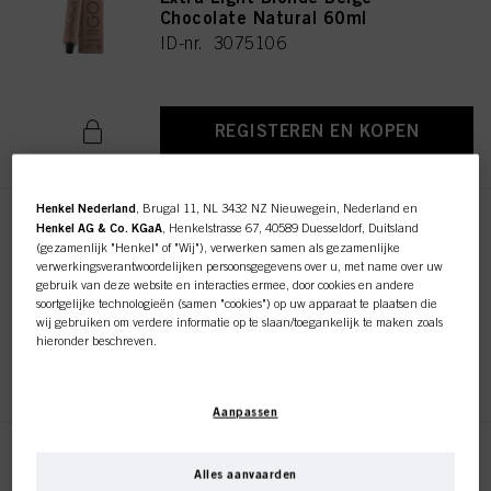
Chocolate Natural 60ml
ID-nr. 3075106
REGISTEREN EN KOPEN
Henkel Nederland
, Brugal 11, NL 3432 NZ Nieuwegein, Nederland en
IGORA ROYAL Absolutes 5-50
Henkel AG & Co. KGaA
, Henkelstrasse 67, 40589 Duesseldorf, Duitsland
(gezamenlijk "Henkel" of "Wij"), verwerken samen als gezamenlijke
Light Brown Gold Natural 60ml
verwerkingsverantwoordelijken persoonsgegevens over u, met name over uw
ID-nr. 3075117
gebruik van deze website en interacties ermee, door cookies en andere
soortgelijke technologieën (samen "cookies") op uw apparaat te plaatsen die
wij gebruiken om verdere informatie op te slaan/toegankelijk te maken zoals
hieronder beschreven.
REGISTEREN EN KOPEN
Met uw toestemming zullen wij en onze partners (inclusief als
afzonderlijke
of
gezamenlijke
verwerkingsverantwoordelijken voor de verwerking zoals
Aanpassen
aangegeven in onze Gegevensbeschermingsverklaring waarnaar een link in
de voettekst, sectie "Cookies, Pixel, Fingerprints en vergelijkbare
technologieën", ook cookies gebruiken en gegevens over u verwerken om de
IGORA ROYAL Absolutes 6-50
prestaties van deze website
te meten en te optimaliseren, om u
Alles aanvaarden
Dark Blonde Gold Natural 60ml
functionaliteiten te bieden die uw gebruik van deze website verbeteren