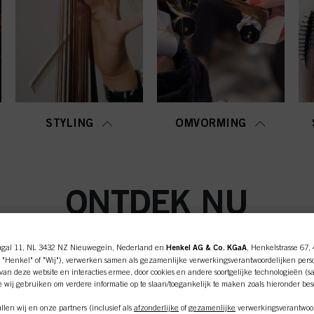
STYLING
OMVORMING
ONTDEK NU
ugal 11, NL 3432 NZ Nieuwegein, Nederland en
Henkel AG & Co. KGaA
, Henkelstrasse 67,
 "Henkel" of "Wij"), verwerken samen als gezamenlijke verwerkingsverantwoordelijken pers
an deze website en interacties ermee, door cookies en andere soortgelijke technologieën (s
e wij gebruiken om verdere informatie op te slaan/toegankelijk te maken zoals hieronder be
len wij en onze partners (inclusief als
afzonderlijke
of
gezamenlijke
verwerkingsverantwoor