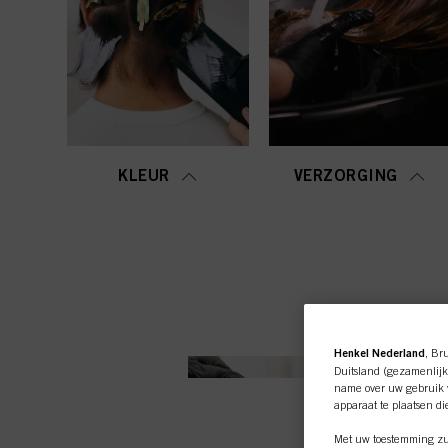
KLEUR
VERZORGING
Henkel Nederland
, Br
Duitsland (gezamenlijk
name over uw gebruik v
apparaat te plaatsen di
Met uw toestemming zul