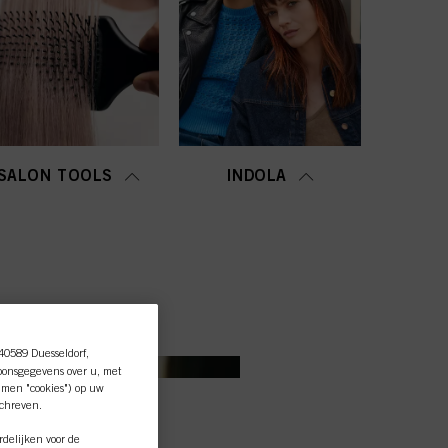
SALON TOOLS
INDOLA
 40589 Duesseldorf,
oonsgegevens over u, met
amen "cookies") op uw
schreven.
delijken voor de