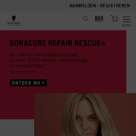
text.skipToContent
text.skipToNavigation
AANMELDEN
|
REGISTREREN
MENU