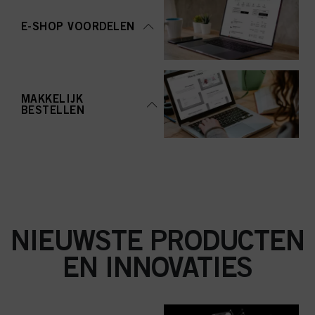
aanvaarden" te klikken, gaat u akkoord met het gebruik van cookies en met
de verwerking van uw persoonsgegevens voor alle hierboven vermelde
E-SHOP VOORDELEN
doeleinden. Als u op "Afwijzen" klikt, worden alleen cookies gebruikt die
technisch noodzakelijk zijn om u deze website aan te kunnen bieden..
MAKKELIJK
BESTELLEN
NIEUWSTE PRODUCTEN
EN INNOVATIES