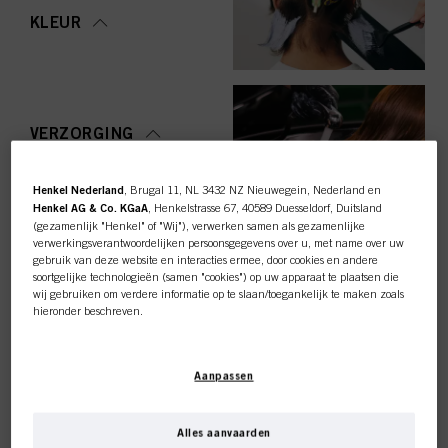
KLEUR
VERZORGING
Henkel Nederland
, Brugal 11, NL 3432 NZ Nieuwegein, Nederland en
Henkel AG & Co. KGaA
, Henkelstrasse 67, 40589 Duesseldorf, Duitsland
(gezamenlijk "Henkel" of "Wij"), verwerken samen als gezamenlijke
STYLING
verwerkingsverantwoordelijken persoonsgegevens over u, met name over uw
gebruik van deze website en interacties ermee, door cookies en andere
soortgelijke technologieën (samen "cookies") op uw apparaat te plaatsen die
wij gebruiken om verdere informatie op te slaan/toegankelijk te maken zoals
hieronder beschreven.
Met uw toestemming zullen wij en onze partners (inclusief als
afzonderlijke
of
OMVORMING
gezamenlijke
verwerkingsverantwoordelijken voor de verwerking zoals
Deze online shop is
Aanpassen
aangegeven in onze Gegevensbeschermingsverklaring waarnaar een link in
de voettekst, sectie "Cookies, Pixel, Fingerprints en vergelijkbare
exclusief voor professionele
technologieën", ook cookies gebruiken en gegevens over u verwerken om de
prestaties van deze website
te meten en te optimaliseren, om u
Alles aanvaarden
functionaliteiten te bieden die uw gebruik van deze website verbeteren