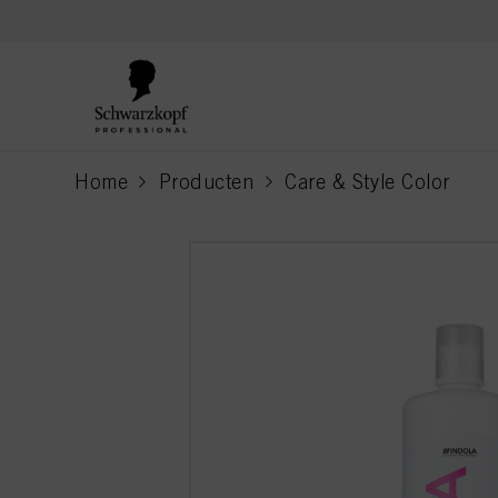
text.skipToContent
text.skipToNavigation
Home
Producten
Care & Style Color
current page