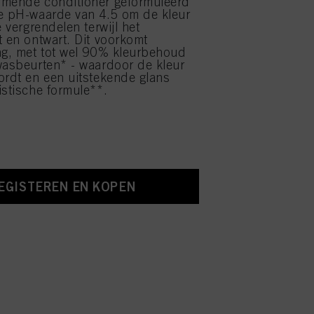
rmende conditioner geformuleerd
e pH-waarde van 4.5 om de kleur
e vergrendelen terwijl het
t en ontwart. Dit voorkomt
ng, met tot wel 90% kleurbehoud
wasbeurten* - waardoor de kleur
ordt en een uitstekende glans
istische formule**.
EGISTEREN EN KOPEN