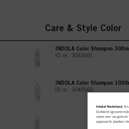
Care & Style Color
INDOLA Color Shampoo 300m
ID-nr. 3045561
INDOLA Color Shampoo 1000
ID-nr. 3045560
Henkel Nederland
, Br
Duitsland (gezamenlijk
INDOLA Color Conditioner 30
name over uw gebruik v
apparaat te plaatsen di
ID-nr. 3045550