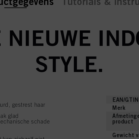
ent tab:
ent tab:
uctgegevens
Tutorials & instr
 NIEUWE IND
STYLE.
EAN/GTIN
urd, gestrest haar
Merk
Afmetinge
lak glad
product
mechanische schade
Gewicht v