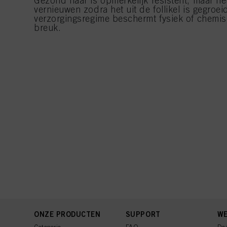
Gezond haar is opmerkelijk resistent, maar het
vernieuwen zodra het uit de follikel is gegro
verzorgingsregime beschermt fysiek of chemis
breuk.
ONZE PRODUCTEN
SUPPORT
WE