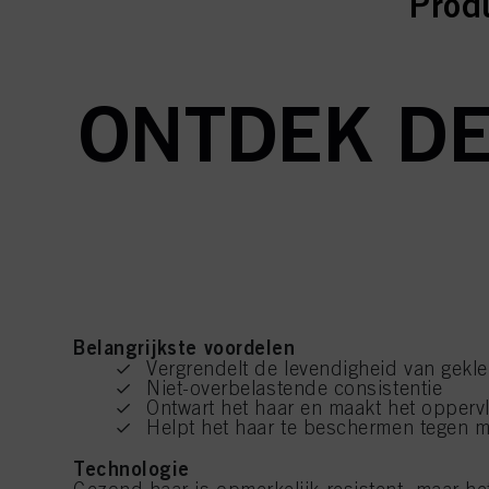
curr
curr
Prod
ONTDEK DE
Belangrijkste voordelen
Vergrendelt de levendigheid van gekle
Niet-overbelastende consistentie
Ontwart het haar en maakt het opperv
Helpt het haar te beschermen tegen 
Technologie