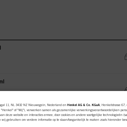
l
ml
ugal 11, NL 3432 NZ Nieuwegein, Nederland en
Henkel AG & Co. KGaA
, Henkelstrasse 67,
 "Henkel" of "Wij"), verwerken samen als gezamenlijke verwerkingsverantwoordelijken pers
0ml
an deze website en interacties ermee, door cookies en andere soortgelijke technologieën (s
e wij gebruiken om verdere informatie op te slaan/toegankelijk te maken zoals hieronder be