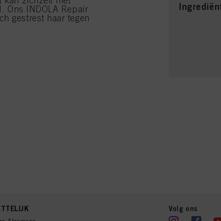
 kan zichzelf niet
Ingrediën
eid. Ons INDOLA Repair
ch gestrest haar tegen
TTELIJK
Volg ons