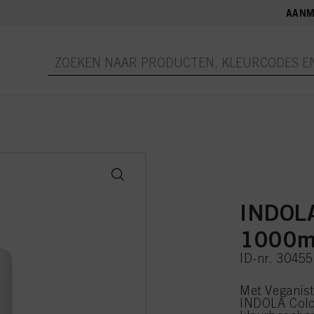
AANM
INDOLA
1000m
ID-nr. 3045
Met Veganisti
INDOLA Colo