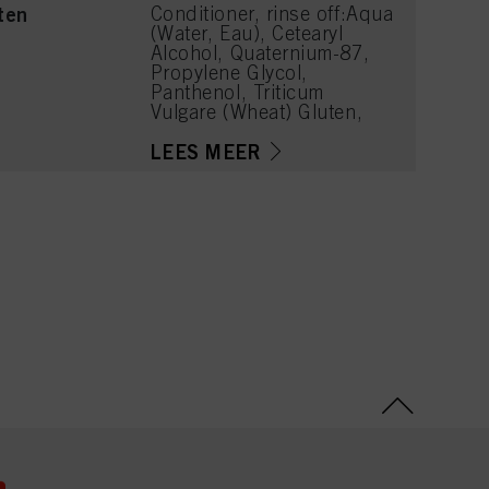
ten
Conditioner, rinse off:Aqua
(Water, Eau), Cetearyl
Alcohol, Quaternium-87,
Propylene Glycol,
Panthenol, Triticum
Vulgare (Wheat) Gluten,
Phenoxyethanol, Isopropyl
Myristate, Distearoylethyl
LEES MEER
Hydroxyethylmonium
Methosulfate, Parfum
(Fragrance), Lactic Acid,
Stearamidopropyl
Dimethylamine,
Polyquaternium-37,
Dicaprylyl Carbonate,
Glycerin, Calcium
Hydroxide, Tetramethyl
Acetyloctahydronaphthale
nes, Citrus Aurantium Peel
Oil, Limonene, Lauryl
Glucoside, Calcium
Carbonate, Benzoic Acid