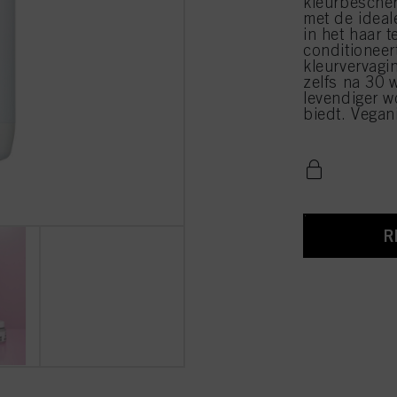
kleurbesche
met de ideal
in het haar t
conditioneer
kleurvervagi
zelfs na 30 
levendiger w
biedt. Vegan
R