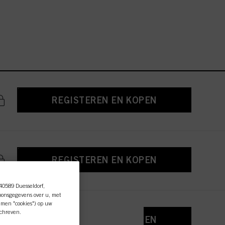
REGISTEREN EN KOPEN
REGISTEREN EN KOPEN
 40589 Duesseldorf,
oonsgegevens over u, met
amen "cookies") op uw
schreven.
REGISTEREN EN KOPEN