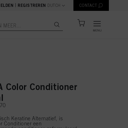
text.language
|
ELDEN
REGISTREREN
DUTCH
CONTACT
MENU
 Color Conditioner
l
570
sch Keratine Alternatief, is
r Conditioner een