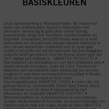
BASISKLEUREN
Onze samenwerking is #SimplySmarter. Wij maken het
leven van onafhankelijke kappers makkelijker met
slimmere, eenvoudig te gebruiken online training,
inspirerende uitleg over musthave salontechnieken en -
inspiratie. Innovatieve productformules waarop je kunt
vertrouwen en sensationele nieuwe kleuren waardoor er
een nieuwe wereld van creativiteit voor je open gaat.
Indola is tenslotte het eerste haarmerk dat een draagbare
collectie heeft gecreëerd rond het thema street style die
24/7 digitaal beschikbaar is . SMARTER PRODUCTS •
Kleurkwaliteit van wereldklasse voor een betaalbare prijs •
Baanbrekende innovaties, zoals de Color Transformer
waarmee een permanente kleur eenvoudig kan worden
omgezet in een demi-permanent kleurresultaat • Minder
tinten en minder voorraad en toch meer
kleurmogelijkheden SMARTER LOOKS • Looks die zijn
geïnspireerd op commerciële Street Style trends direct
beschikbaar voor de salon • Samenwerking met
influencers ter inspiratie SMARTER SUPPORT •
Merkbekendheid en -betrokkenheid via verschillende
sociale media kanalen • Promotie- en adviesmaterialen om
klantbezoeken naar een hoger niveau te tillen SMARTER