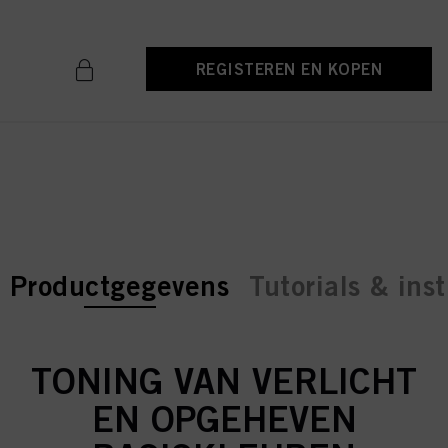
REGISTEREN EN KOPEN
current tab:
current tab:
Productgegevens
Tutorials & inst
TONING VAN VERLICHT
EN OPGEHEVEN