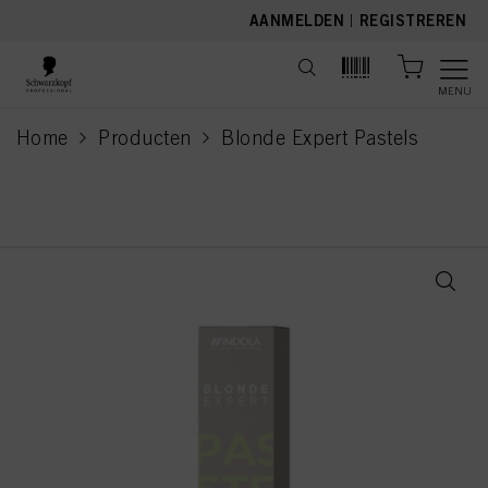
text.skipToContent
text.skipToNavigation
AANMELDEN
|
REGISTREREN
MENU
Home
Producten
Blonde Expert Pastels
current page