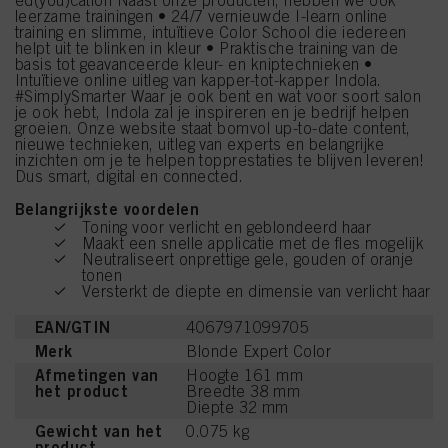
ed(you)cation Naast onze producten, hebben we ook
leerzame trainingen • 24/7 vernieuwde I-learn online
training en slimme, intuïtieve Color School die iedereen
helpt uit te blinken in kleur • Praktische training van de
basis tot geavanceerde kleur- en kniptechnieken •
Intuïtieve online uitleg van kapper-tot-kapper Indola.
#SimplySmarter Waar je ook bent en wat voor soort salon
je ook hebt, Indola zal je inspireren en je bedrijf helpen
groeien. Onze website staat bomvol up-to-date content,
nieuwe technieken, uitleg van experts en belangrijke
inzichten om je te helpen topprestaties te blijven leveren!
Dus smart, digital en connected.
Belangrijkste voordelen
Toning voor verlicht en geblondeerd haar
Maakt een snelle applicatie met de fles mogelijk
Neutraliseert onprettige gele, gouden of oranje
tonen
Versterkt de diepte en dimensie van verlicht haar
EAN/GTIN
4067971099705
Merk
Blonde Expert Color
Afmetingen van
Hoogte 161 mm
het product
Breedte 38 mm
Diepte 32 mm
Gewicht van het
0.075 kg
product