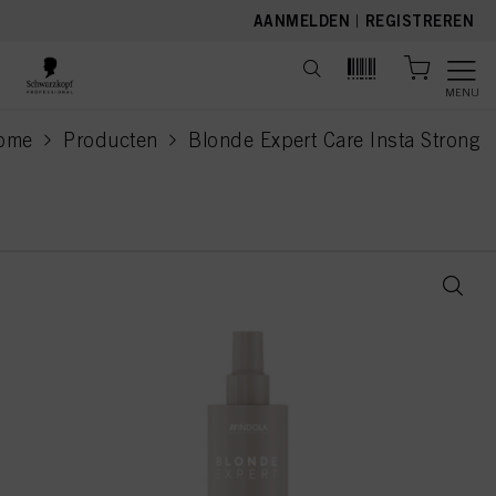
text.skipToContent
text.skipToNavigation
AANMELDEN
|
REGISTREREN
MENU
ome
Producten
Blonde Expert Care Insta Strong
current page