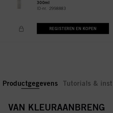
300ml
ID-nr. 2998883
REGISTEREN EN KOPEN
current tab:
current tab:
Productgegevens
Tutorials & inst
VAN KLEURAANBRENG