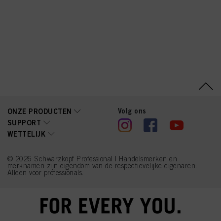
PEG-40 Hydrogenated
Castor Oil,
Stearamidopropyl
Dimethylamine, Lactic
Acid, Parfum (Fragrance),
Sodium Benzoate, Citrus
Aurantium Peel Oil,
Limonene, Trisodium
Dicarboxymethyl
Alaninate, Propylene
Glycol, Pogostemon
Cablin Oil, Eucalyptus
Globulus Oil, Lavandula
Oil/ Extract, Pinene,
Linalool, Benzyl Alcohol,
Volg ons
ONZE PRODUCTEN
Beta-Caryophyllene,
SUPPORT
Linalyl Acetate, Potassium
WETTELIJK
Sorbate
© 2026 Schwarzkopf Professional | Handelsmerken en
merknamen zijn eigendom van de respectievelijke eigenaren.
Alleen voor professionals.