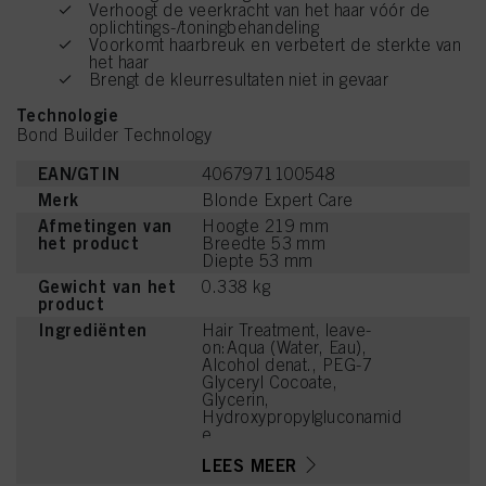
Verhoogt de veerkracht van het haar vóór de
oplichtings-/toningbehandeling
Voorkomt haarbreuk en verbetert de sterkte van
het haar
Brengt de kleurresultaten niet in gevaar
Technologie
Bond Builder Technology
EAN/GTIN
4067971100548
Merk
Blonde Expert Care
Afmetingen van
Hoogte 219 mm
het product
Breedte 53 mm
Diepte 53 mm
Gewicht van het
0.338 kg
product
Ingrediënten
Hair Treatment, leave-
on:Aqua (Water, Eau),
Alcohol denat., PEG-7
Glyceryl Cocoate,
Glycerin,
Hydroxypropylgluconamid
e,
Hydroxypropylammonium
LEES MEER
Gluconate, Panthenol,