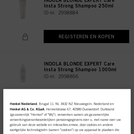
INDOLA BLONDE EXPERT Care
Insta Strong Shampoo 250ml
ID-nr. 2998884
REGISTEREN EN KOPEN
INDOLA BLONDE EXPERT Care
Insta Strong Shampoo 1000ml
ID-nr. 2998866
REGISTEREN EN KOPEN
Henkel Nederland
, Brugal 11, NL 3432 NZ Nieuwegein, Nederland en
Henkel AG & Co. KGaA
, Henkelstrasse 67, 40589 Duesseldorf, Duitsland
(gezamenlijk "Henkel" of "Wij"), verwerken samen als gezamenlijke
verwerkingsverantwoordelijken persoonsgegevens over u, met name over uw
gebruik van deze website en interacties ermee, door cookies en andere
INDOLA BLONDE EXPERT Care
soortgelijke technologieën (samen "cookies") op uw apparaat te plaatsen die
Insta Strong Treatment 200ml