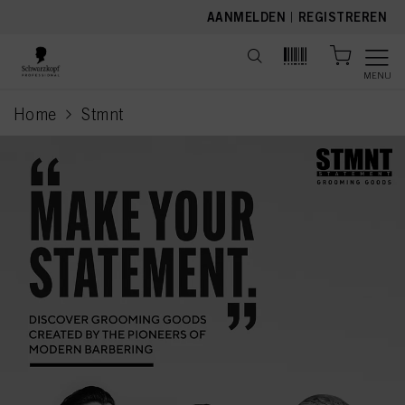
text.skipToContent
text.skipToNavigation
AANMELDEN
|
REGISTREREN
MENU
Home
Stmnt
current page