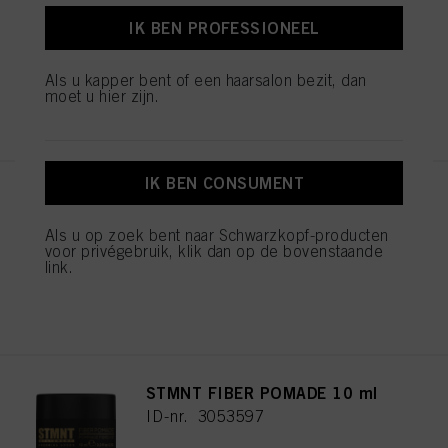
200ml
IK BEN PROFESSIONEEL
ID-nr. 3066763
Als u kapper bent of een haarsalon bezit, dan
moet u hier zijn.
REGISTEREN EN KOPEN
IK BEN CONSUMENT
STMNT DRY CLAY 100ml
ID-nr. 3066409
Als u op zoek bent naar Schwarzkopf-producten
voor privégebruik, klik dan op de bovenstaande
link.
REGISTEREN EN KOPEN
STMNT FIBER POMADE 10 ml
ID-nr. 3053597