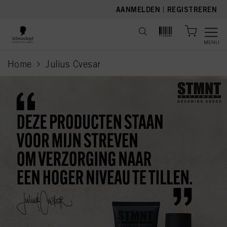
text.skipToContent
text.skipToNavigation
AANMELDEN
|
REGISTREREN
MENU
Home
Julius Cvesar
current page