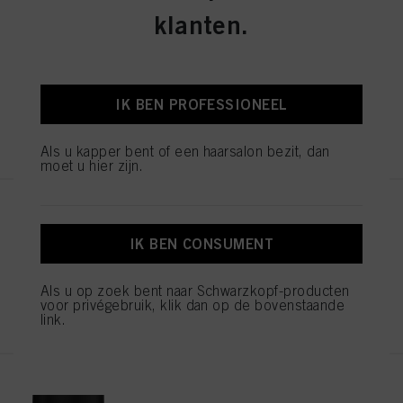
klanten.
STMNT DEFINITION SPRAY
200ml
ID-nr. 3066763
IK BEN PROFESSIONEEL
REGISTEREN EN KOPEN
Als u kapper bent of een haarsalon bezit, dan
moet u hier zijn.
STMNT DRY CLAY 100ml
ID-nr. 3066409
IK BEN CONSUMENT
Als u op zoek bent naar Schwarzkopf-producten
voor privégebruik, klik dan op de bovenstaande
REGISTEREN EN KOPEN
link.
STMNT FIBER POMADE 10 ml