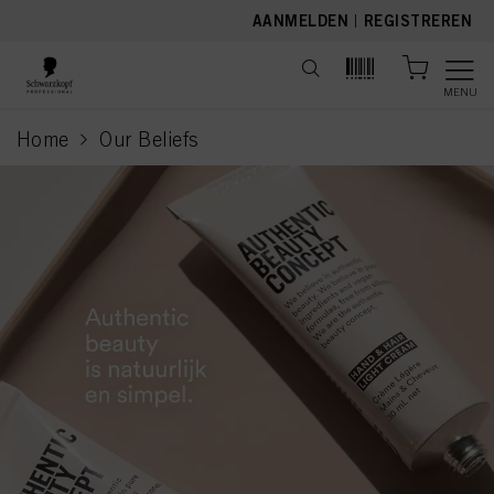
text.skipToContent
text.skipToNavigation
AANMELDEN
|
REGISTREREN
MENU
Home
Our Beliefs
current page