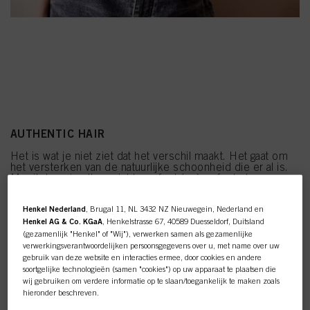
AUTHENTIC HAIR
Het is wat je niet ziet dat het verschil maakt. Het gaat om
het versterken van de natuurlijke schoonheid die er al is.
Moeiteloos in elk opzicht, perfect (on)perfecte losse
texturen.
Henkel Nederland
, Brugal 11, NL 3432 NZ Nieuwegein, Nederland en
Henkel AG & Co. KGaA
, Henkelstrasse 67, 40589 Duesseldorf, Duitsland
(gezamenlijk "Henkel" of "Wij"), verwerken samen als gezamenlijke
verwerkingsverantwoordelijken persoonsgegevens over u, met name over uw
gebruik van deze website en interacties ermee, door cookies en andere
soortgelijke technologieën (samen "cookies") op uw apparaat te plaatsen die
wij gebruiken om verdere informatie op te slaan/toegankelijk te maken zoals
hieronder beschreven.