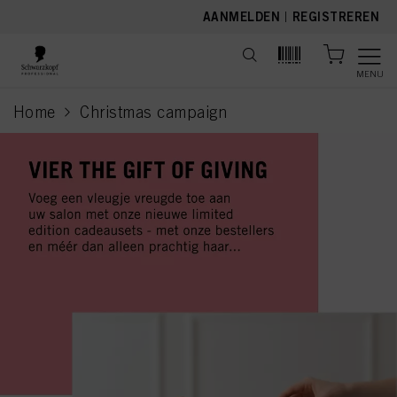
text.skipToContent
text.skipToNavigation
AANMELDEN
|
REGISTREREN
MENU
Home
Christmas campaign
current page