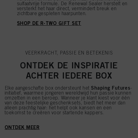
sulfaatvrije formule. De Renewal Sealer herstelt en
versterkt het haar direct, vermindert breuk en
zichtbare gespleten haarpunten.
SHOP DE R-TWO GIFT SET
VEERKRACHT, PASSIE EN BETEKENIS
ONTDEK DE INSPIRATIE
ACHTER IEDERE BOX
Shaping Futures
Elke aangeschafte box ondersteunt het
-
initiatief, waarmee jongeren wereldwijd hun passie kunnen
omzetten in een beroep. Wanneer je klant kiest voor één
van deze feestelijke geschenksets, biedt het meer dan
alleen prachtig haar: het helpt ook kansen en een
toekomst te creëren voor startende kappers.
ONTDEK MEER