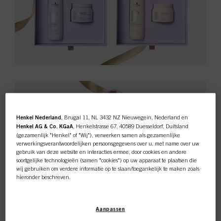
Henkel Nederland
, Brugal 11, NL 3432 NZ Nieuwegein, Nederland en
Henkel AG & Co. KGaA
, Henkelstrasse 67, 40589 Duesseldorf, Duitsland
(gezamenlijk "Henkel" of "Wij"), verwerken samen als gezamenlijke
verwerkingsverantwoordelijken persoonsgegevens over u, met name over uw
gebruik van deze website en interacties ermee, door cookies en andere
soortgelijke technologieën (samen "cookies") op uw apparaat te plaatsen die
wij gebruiken om verdere informatie op te slaan/toegankelijk te maken zoals
hieronder beschreven.
Met uw toestemming zullen wij en onze partners (inclusief als
afzonderlijke
of
gezamenlijke
verwerkingsverantwoordelijken voor de verwerking zoals
Aanpassen
aangegeven in onze Gegevensbeschermingsverklaring waarnaar een link in
de voettekst, sectie "Cookies, Pixel, Fingerprints en vergelijkbare