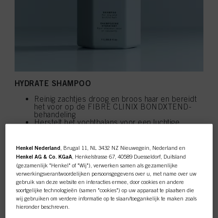
HYDRATE SHAMPOO
Reinig zachtjes droog en broos haar en bereidt
het voor op de FIBRE CLINIX BONDXTEND-
behandeling
Herstelt het vochtbalans voor een luchtige,
hydraterende werking op het haar
Henkel Nederland
, Brugal 11, NL 3432 NZ Nieuwegein, Nederland en
SHOP NU
Henkel AG & Co. KGaA
, Henkelstrasse 67, 40589 Duesseldorf, Duitsland
(gezamenlijk "Henkel" of "Wij"), verwerken samen als gezamenlijke
verwerkingsverantwoordelijken persoonsgegevens over u, met name over uw
gebruik van deze website en interacties ermee, door cookies en andere
soortgelijke technologieën (samen "cookies") op uw apparaat te plaatsen die
wij gebruiken om verdere informatie op te slaan/toegankelijk te maken zoals
hieronder beschreven.