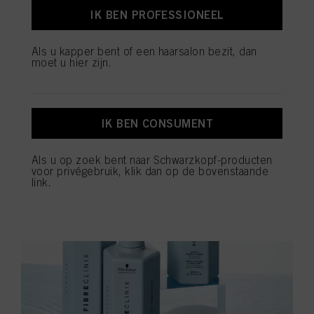
intensieve hydratatie en herstelt droge haarvezels. Zo blijft
IK BEN PROFESSIONEEL
het haar gehydrateerd, veerkrachtig en zijdezacht,
waardoor klanten de salonresultaten ook thuis kunnen
activeren voor langdurige haargezondheid.
Als u kapper bent of een haarsalon bezit, dan
moet u hier zijn.
SHOP NU
IK BEN CONSUMENT
Als u op zoek bent naar Schwarzkopf-producten
voor privégebruik, klik dan op de bovenstaande
link.