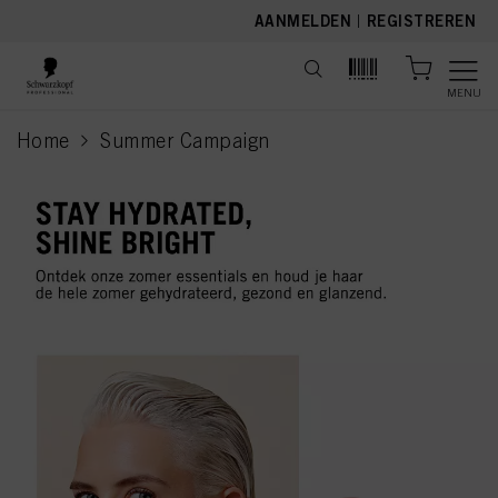
text.skipToContent
text.skipToNavigation
AANMELDEN
|
REGISTREREN
MENU
Home
Summer Campaign
current page