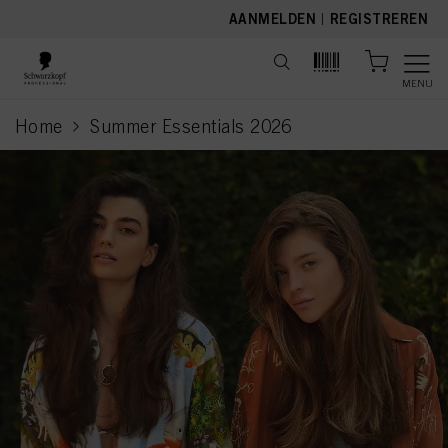
text.skipToContent
text.skipToNavigation
AANMELDEN
|
REGISTREREN
MENU
Home
Summer Essentials 2026
current page