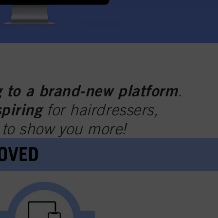
 to a brand-new platform
.
spiring
for hairdressers,
t to show you more!