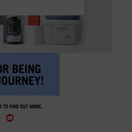
ik van cookies en deze
kkoord met het gebruik
ijzen" klikt, worden