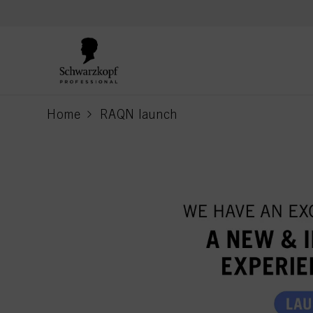
text.skipToContent
text.skipToNavigation
Home
RAQN launch
current page