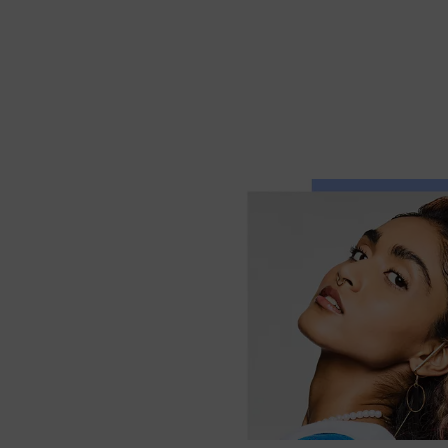
Als u op "Cookie-instel
toestaan voor een of m
van cookies en met de 
alleen cookies gebruikt