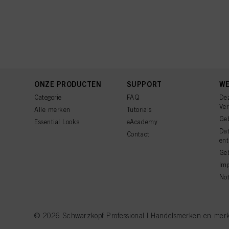
ONZE PRODUCTEN
SUPPORT
WE
Categorie
FAQ
De
Ve
Alle merken
Tutorials
Ge
Essential Looks
eAcademy
Da
Contact
ent
Geb
Imp
Not
© 2026 Schwarzkopf Professional | Handelsmerken en merkna