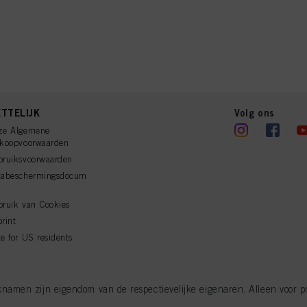
TTELIJK
Volg ons
ze Algemene
rkoopvoorwaarden
bruiksvoorwaarden
tabeschermingsdocum
ruik van Cookies
rint
e for US residents
men zijn eigendom van de respectievelijke eigenaren. Alleen voor pro