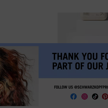
lingen" klikt, kunt u meer informatie vinden over de verwerking van uw gegevens / het gebru
eer van de hierboven genoemde doeleinden. Door op "Alles aanvaarden" te klikken, gaat u a
verwerking van uw persoonsgegevens voor alle hierboven vermelde doeleinden. Als u op "Afw
 die technisch noodzakelijk zijn om u deze website aan te kunnen bieden..