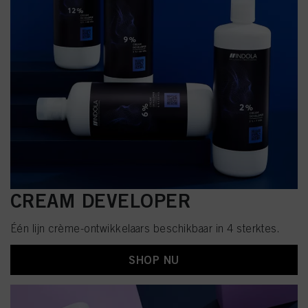
CREAM DEVELOPER
Één lijn crème-ontwikkelaars beschikbaar in 4 sterktes.
SHOP NU