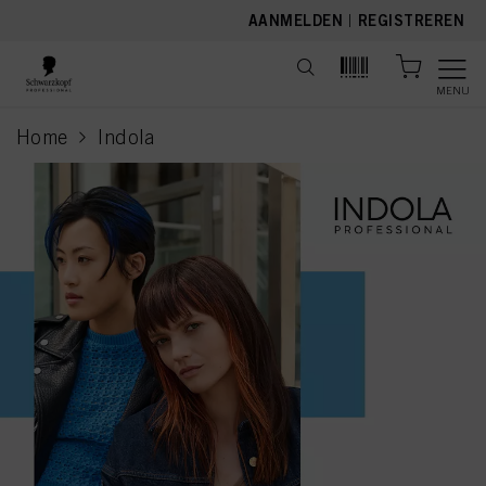
text.skipToContent
text.skipToNavigation
AANMELDEN
|
REGISTREREN
MENU
Home
Indola
current page