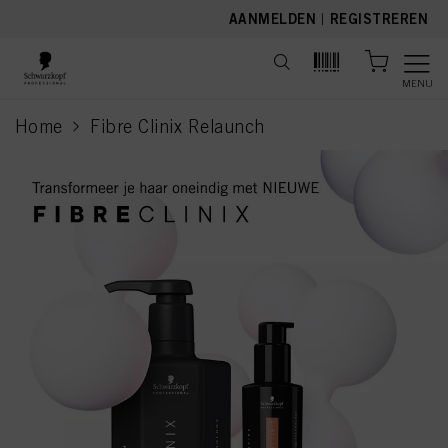
text.skipToContent
text.skipToNavigation
AANMELDEN
|
REGISTREREN
MENU
Home
Fibre Clinix Relaunch
current page