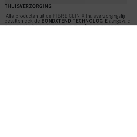
THUISVERZORGING
Alle producten uit de FIBRE CLINIX thuisverzorgingslijn
BONDXTEND TECHNOLOGIE
bevatten ook de
aangevuld
met specifieke huidverzorgingsingrediënten waardoor
klanten de resultaten van de salon thuis kunnen
reactiveren voor langdurige gezondheid van het haar.
FORTIFY
– voor beschadigd en overbehandeld haar
HYDRATE
– voor droog en breekbaar haar
VIBRANCY
– voor gekleurd haar
DE-FRIZZ
– voor weerbarstig en onhandelbaar haar
SHOP NU