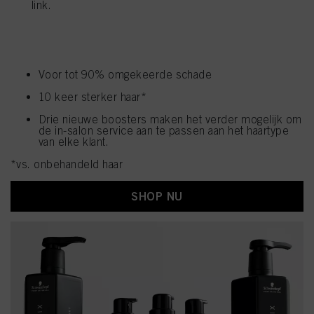
link.
BONDFINITY TECHNOLOGIE
Creëert permanente verbindingen in de binnenste
kern van de haarvezel en sluit het eigen keratine van
het haar in
Voor tot 90% omgekeerde schade
10 keer sterker haar*
Drie nieuwe boosters maken het verder mogelijk om
de in-salon service aan te passen aan het haartype
van elke klant.
*vs. onbehandeld haar
SHOP NU