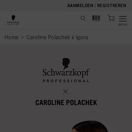
text.skipToContent
text.skipToNavigation
AANMELDEN
|
REGISTREREN
MENU
Home
Caroline Polachek x Igora
current page