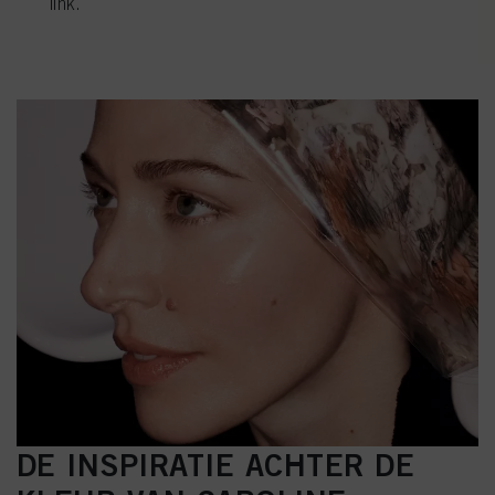
link.
klikken.
Als u op "Cookie-instellingen" klikt, kunt u meer informatie vinden over de
verwerking van uw gegevens / het gebruik van cookies en deze toestaan voor
een of meer van de hierboven genoemde doeleinden. Door op "Alles
aanvaarden" te klikken, gaat u akkoord met het gebruik van cookies en met
de verwerking van uw persoonsgegevens voor alle hierboven vermelde
doeleinden. Als u op "Afwijzen" klikt, worden alleen cookies gebruikt die
technisch noodzakelijk zijn om u deze website aan te kunnen bieden..
DE INSPIRATIE ACHTER DE