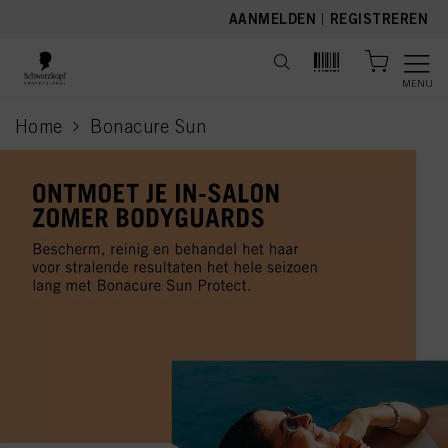
text.skipToContent
text.skipToNavigation
AANMELDEN
|
REGISTREREN
MENU
Home
Bonacure Sun
current page