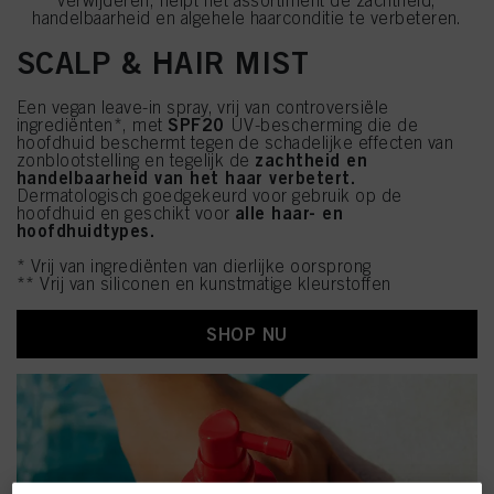
verwijderen, helpt het assortiment de zachtheid,
handelbaarheid en algehele haarconditie te verbeteren.
SCALP & HAIR MIST
Een vegan leave-in spray, vrij van controversiële
SPF20
ingrediënten*, met
UV-bescherming die de
hoofdhuid beschermt tegen de schadelijke effecten van
zachtheid en
zonblootstelling en tegelijk de
handelbaarheid van het haar verbetert.
Dermatologisch goedgekeurd voor gebruik op de
alle haar- en
hoofdhuid en geschikt voor
hoofdhuidtypes.
* Vrij van ingrediënten van dierlijke oorsprong
** Vrij van siliconen en kunstmatige kleurstoffen
SHOP NU