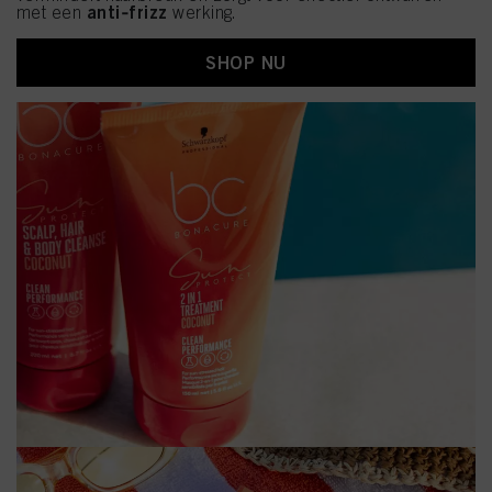
anti‑frizz
met een
werking.
SHOP NU