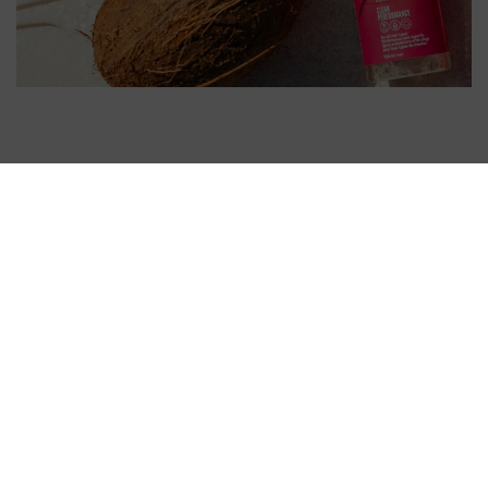
Volg ons
ONZE PRODUCTEN
SUPPORT
WETTELIJK
© 2026 Schwarzkopf Professional | Handelsmerken en
merknamen zijn eigendom van de respectievelijke eigenaren.
Alleen voor professionals.