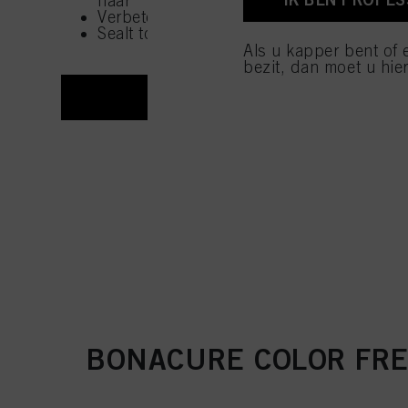
haar
van cookies en met de 
Verbetert kambaarheid en ontwarring
alleen cookies gebruikt
Sealt tot 90% van de gespleten haarpunt
Als u kapper bent of 
bezit, dan moet u hier
SHOP NU
BONACURE COLOR FRE