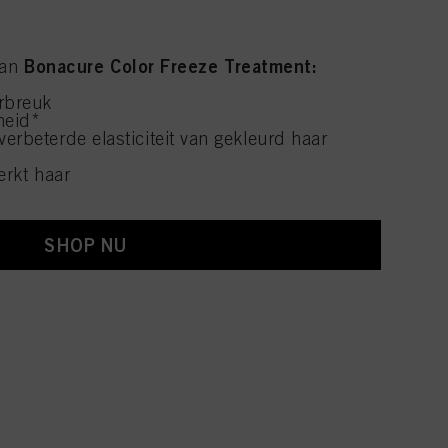
Bonacure Color Freeze Treatment:
van
rbreuk
heid*
erbeterde elasticiteit van gekleurd haar
erkt haar
SHOP NU