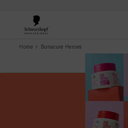
text.skipToContent
text.skipToNavigation
Home
Bonacure Heroes
current page