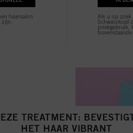
verwerking van uw persoonsgegevens voor alle hierboven vermelde doeleinden. Als u op "Afw
 die technisch noodzakelijk zijn om u deze website aan te kunnen bieden..
en
een haarsalon
Als u op zoek
 zijn.
Schwarzkopf-
privégebruik, 
bovenstaande 
EZE TREATMENT: BEVESTIG
HET HAAR VIBRANT