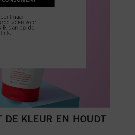
ijzen" klikt, worden
 bent naar
producten voor
klik dan op de
link.
T DE KLEUR EN HOUDT