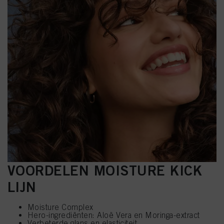
VOORDELEN MOISTURE KICK
LIJN
Moisture Complex
Hero-ingrediënten: Aloë Vera en Moringa-extract
Verbeterde glans en elasticiteit