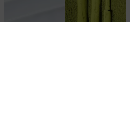
Volg ons
ONZE PRODUCTEN
SUPPORT
WETTELIJK
© 2026 Schwarzkopf Professional | Handelsmerken en
merknamen zijn eigendom van de respectievelijke eigenaren.
Alleen voor professionals.