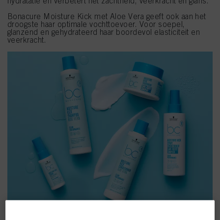
hydratatie en verbetert het zachtheid, veerkracht en glans.
Bonacure Moisture Kick met Aloe Vera geeft ook aan het
droogste haar optimale vochttoevoer. Voor soepel,
glanzend en gehydrateerd haar boordevol elasticiteit en
veerkracht.
NIEUW MOISTURE KICK