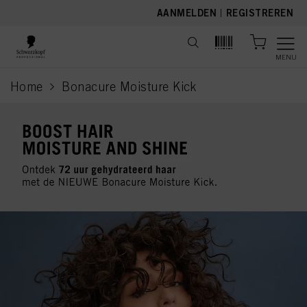
text.skipToContent
text.skipToNavigation
AANMELDEN
|
REGISTREREN
MENU
Home
Bonacure Moisture Kick
current page