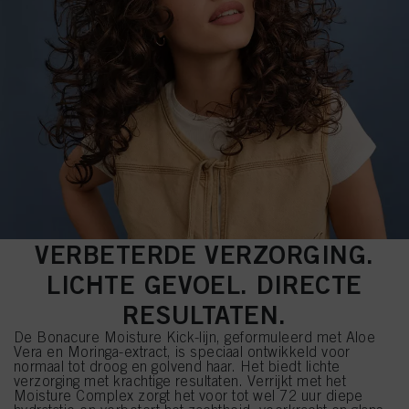
VERBETERDE VERZORGING.
LICHTE GEVOEL. DIRECTE
RESULTATEN.
De Bonacure Moisture Kick-lijn, geformuleerd met Aloe
Vera en Moringa-extract, is speciaal ontwikkeld voor
normaal tot droog en golvend haar. Het biedt lichte
verzorging met krachtige resultaten. Verrijkt met het
Moisture Complex zorgt het voor tot wel 72 uur diepe