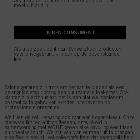
Als u kapper bent of een haarsalon bezit, dan
moet u hier zijn.
U vindt meer informatie over de verwerking van uw gegevens in onze
Verklaring Gegevensbescherming waarnaar u een link vindt in de voettekst
(sectie "Cookies, Pixel, Vingerafdrukken en vergelijkbare technologieën"). U
kunt uw toestemming te allen tijde met werking voor de toekomst intrekken
door cookies op onze website uit te schakelen onder "Cookie-instellingen" (link
IK BEN CONSUMENT
in voettekst). Voor meer informatie over de cookies die op deze website worden
gebruikt, met name over hun bewaarperiode, kunt u de gedetailleerde
informatie over elke cookie raadplegen door hieronder op "aanpassen" te
Als u op zoek bent naar Schwarzkopf-producten
klikken.
Ontworpen om indruk te maken
voor privégebruik, klik dan op de bovenstaande
link.
Als u op "Cookie-instellingen" klikt, kunt u meer informatie vinden over de
Met een chique, minimalistisch design biedt de Refill Bar
verwerking van uw gegevens / het gebruik van cookies en deze toestaan voor
een milieuvriendelijke en unieke ervaring die perfect
een of meer van de hierboven genoemde doeleinden. Door op "Alles
aansluit bij bewuste consumenten. Sinds 2022 hebben
aanvaarden" te klikken, gaat u akkoord met het gebruik van cookies en met
bijna 500 salons de Refill Bar geïntroduceerd.
de verwerking van uw persoonsgegevens voor alle hierboven vermelde
Saloneigenaren zijn trots om het aan te bieden als een
doeleinden. Als u op "Afwijzen" klikt, worden alleen cookies gebruikt die
belangrijke stap richting een duurzamere toekomst. Ook
technisch noodzakelijk zijn om u deze website aan te kunnen bieden..
klanten zijn enthousiast: het is een nieuwe manier om
cosmetica te gebruiken zonder in te leveren op
professionele prestaties.
We tillen de refill-ervaring ook naar een hoger niveau. Onze
nieuwste limited edition flessen, ontwikkeld in
samenwerking met WOUF, geven elke navulling een frisse
en speelse touch. We zijn van plan er meer uit te brengen;
elke fles is een stijlvol collector's item dat persoonlijkheid