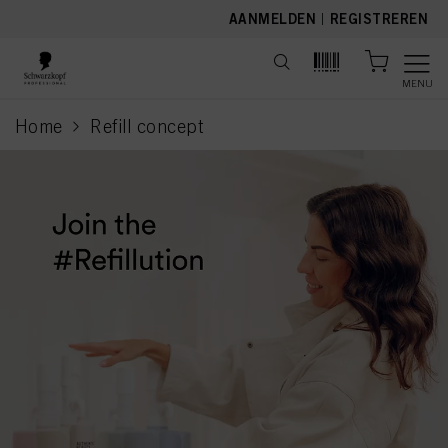
text.skipToContent
text.skipToNavigation
AANMELDEN
|
REGISTREREN
MENU
Home
Refill concept
current page