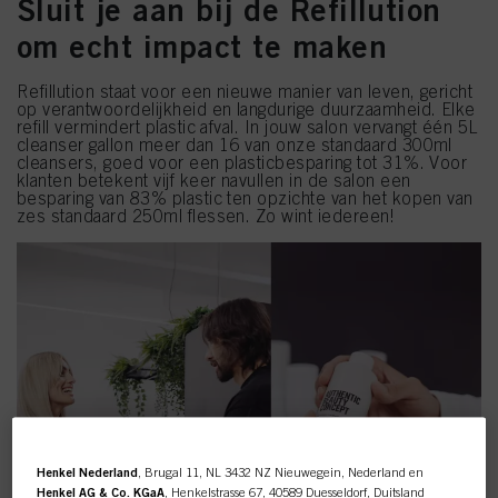
Sluit je aan bij de Refillution
om echt impact te maken
Refillution staat voor een nieuwe manier van leven, gericht
op verantwoordelijkheid en langdurige duurzaamheid. Elke
refill vermindert plastic afval. In jouw salon vervangt één 5L
cleanser gallon meer dan 16 van onze standaard 300ml
cleansers, goed voor een plasticbesparing tot 31%. Voor
klanten betekent vijf keer navullen in de salon een
besparing van 83% plastic ten opzichte van het kopen van
zes standaard 250ml flessen. Zo wint iedereen!
Henkel Nederland
, Brugal 11, NL 3432 NZ Nieuwegein, Nederland en
Henkel AG & Co. KGaA
, Henkelstrasse 67, 40589 Duesseldorf, Duitsland