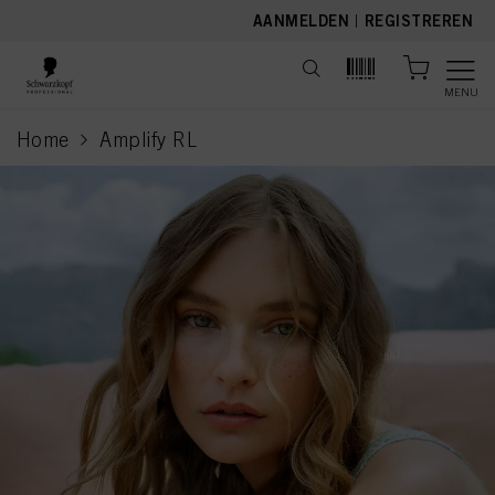
text.skipToContent
text.skipToNavigation
AANMELDEN
|
REGISTREREN
MENU
Home
Amplify RL
current page