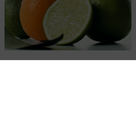
Het Resultaat
Volume ontstaat op een natuurlijke manier. Fijn haar krijgt
lift en meer aanwezigheid, terwijl het zacht en soepel
aanvoelt. De frisse geur van groene thee, citrus en zachte
bloemen blijft subtiel in het haar aanwezig.