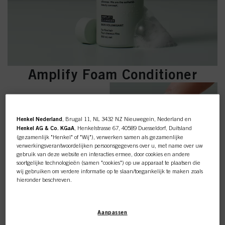
Amplify Foam Conditioner
Henkel Nederland
, Brugal 11, NL 3432 NZ Nieuwegein, Nederland en
Henkel AG & Co. KGaA
, Henkelstrasse 67, 40589 Duesseldorf, Duitsland
(gezamenlijk "Henkel" of "Wij"), verwerken samen als gezamenlijke
verwerkingsverantwoordelijken persoonsgegevens over u, met name over uw
gebruik van deze website en interacties ermee, door cookies en andere
soortgelijke technologieën (samen "cookies") op uw apparaat te plaatsen die
wij gebruiken om verdere informatie op te slaan/toegankelijk te maken zoals
hieronder beschreven.
Met uw toestemming zullen wij en onze partners (inclusief als
afzonderlijke
of
gezamenlijke
verwerkingsverantwoordelijken voor de verwerking zoals
Aanpassen
aangegeven in onze Gegevensbeschermingsverklaring waarnaar een link in
de voettekst, sectie "Cookies, Pixel, Fingerprints en vergelijkbare