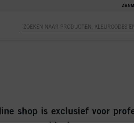
AANM
ine shop is exclusief voor prof
klanten.