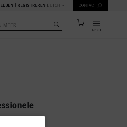
text.language
|
ELDEN
REGISTREREN
DUTCH
CONTACT
MENU
essionele