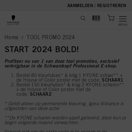
text.skipToContent
text.skipToNavigation
AANMELDEN
|
REGISTREREN
MENU
Home
TOOL PROMO 2024
current page
START 2024 BOLD!
Profiteer nu van 1 van deze tool promoties, exclusief
verkrijgbaar in de Schwarzkopf Professional E-shop.
Bestel 80 kleurtubes* & krijg 1 KYONE schaar** +
SCHAAR1
de House of Color poster met de code:
Bestel 150 kleurtubes* & krijg 2 KYONE scharen**
+ de House of Color poster met de
SCHAAR2
code:
* Geldt alleen op permanente kleuring, Igora Vibrance is
uitgesloten van deze actie
**De KYONE scharen worden apart geleverd, deze kun je
begin volgende maand verwachten.
Vergeet niet om de juiste code in te voeren in de