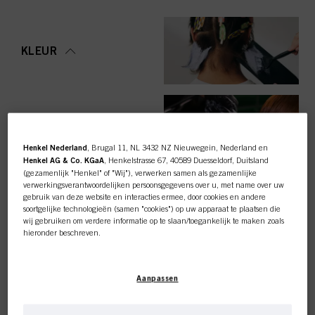
KLEUR
VERZORGING
Henkel Nederland
, Brugal 11, NL 3432 NZ Nieuwegein, Nederland en
Henkel AG & Co. KGaA
, Henkelstrasse 67, 40589 Duesseldorf, Duitsland
(gezamenlijk "Henkel" of "Wij"), verwerken samen als gezamenlijke
verwerkingsverantwoordelijken persoonsgegevens over u, met name over uw
gebruik van deze website en interacties ermee, door cookies en andere
STYLING
soortgelijke technologieën (samen "cookies") op uw apparaat te plaatsen die
wij gebruiken om verdere informatie op te slaan/toegankelijk te maken zoals
hieronder beschreven.
Met uw toestemming zullen wij en onze partners (inclusief als
afzonderlijke
of
gezamenlijke
verwerkingsverantwoordelijken voor de verwerking zoals
Deze online shop is
Aanpassen
aangegeven in onze Gegevensbeschermingsverklaring waarnaar een link in
OMVORMING
de voettekst, sectie "Cookies, Pixel, Fingerprints en vergelijkbare
technologieën", ook cookies gebruiken en gegevens over u verwerken om de
exclusief voor professionele