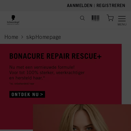
text.skipToContent
text.skipToNavigation
AANMELDEN
|
REGISTREREN
MENU
Home
skpHomepage
current page