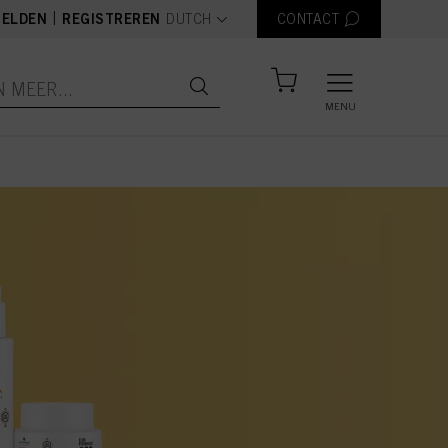
text.language
|
ELDEN
REGISTREREN
DUTCH
CONTACT
MENU