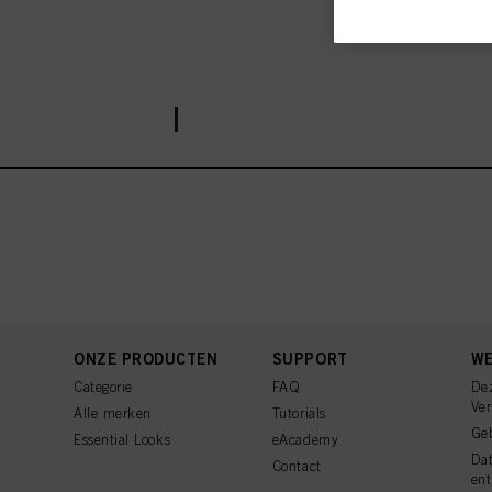
gebruiken deze profiel
u kunnen zijn (bijvoor
aan u of uw huishoude
U vindt meer informati
voettekst (sectie "Cook
BESTEL R-TWO
toekomst intrekken door
cookies die op deze we
raadplegen door hieron
Als u op "Cookie-instel
toestaan voor een of m
van cookies en met de 
alleen cookies gebruikt
ONZE PRODUCTEN
SUPPORT
WE
Categorie
FAQ
De
Ve
Alle merken
Tutorials
Ge
Essential Looks
eAcademy
Da
Contact
ent