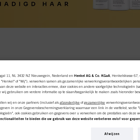
ine shop is exclusief voor prof
ugal 11, NL 3432 NZ Nieuwegein, Nederland en
Henkel AG & Co. KGaA
, Henkelstrasse 67,
klanten.
 "Henkel" of "Wij"), verwerken samen als gezamenlijke verwerkingsverantwoordelijken pers
an deze website en interacties ermee, door cookies en andere soortgelijke technologieën (s
e wij gebruiken om verdere informatie op te slaan/toegankelijk te maken zoals hieronder be
len wij en onze partners (inclusief als
afzonderlijke
of
gezamenlijke
verwerkingsverantwoor
geven in onze Gegevensbeschermingsverklaring waarnaar een link in de voettekst, sectie "Co
SSIONEEL
IK BE
ologieën", ook cookies gebruiken en gegevens over u verwerken om de prestaties van deze w
unctionaliteiten te bieden die uw gebruik van deze website verbeteren en/of voor gepe
an deze website en uw commerciële interacties met ons (respectievelijk het bedrijf waarvoo
een haarsalon
Als u op zoek
nkopen van onze producten op websites van derden bijhouden, onze informatie over bedrijfs
 zijn.
Schwarzkopf-
Afwijzen
over u aanmaken die verrijkt kunnen worden met gegevens die van derden en andere website
privégebruik, 