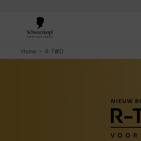
text.skipToContent
text.skipToNavigation
Home
R-TWO
current page