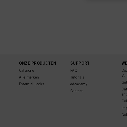
U vindt meer informati
voettekst (sectie "Cook
toekomst intrekken door
cookies die op deze we
raadplegen door hieron
Als u op "Cookie-instel
toestaan voor een of m
van cookies en met de 
alleen cookies gebruikt
ONZE PRODUCTEN
SUPPORT
WE
Categorie
FAQ
De
Ve
Alle merken
Tutorials
Ge
Essential Looks
eAcademy
Da
Contact
ent
Geb
Imp
Not