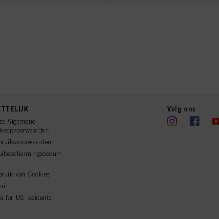
e over de verwerking van uw gegevens in onze Verklaring Gegevensbescherming waarnaar u 
ies, Pixel, Vingerafdrukken en vergelijkbare technologieën"). U kunt uw toestemming te allen
 cookies op onze website uit te schakelen onder "Cookie-instellingen" (link in voettekst). Voo
bsite worden gebruikt, met name over hun bewaarperiode, kunt u de gedetailleerde informati
der op "aanpassen" te klikken.
lingen" klikt, kunt u meer informatie vinden over de verwerking van uw gegevens / het gebru
eer van de hierboven genoemde doeleinden. Door op "Alles aanvaarden" te klikken, gaat u a
verwerking van uw persoonsgegevens voor alle hierboven vermelde doeleinden. Als u op "Afw
 die technisch noodzakelijk zijn om u deze website aan te kunnen bieden..
TTELIJK
Volg ons
ze Algemene
rkoopvoorwaarden
bruiksvoorwaarden
tabeschermingsdocum
ruik van Cookies
rint
e for US residents