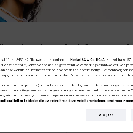
ine shop is exclusief voor prof
klanten.
ugal 11, NL 3432 NZ Nieuwegein, Nederland en
Henkel AG & Co. KGaA
, Henkelstrasse 67,
 "Henkel" of "Wij"), verwerken samen als gezamenlijke verwerkingsverantwoordelijken pers
an deze website en interacties ermee, door cookies en andere soortgelijke technologieën (s
e wij gebruiken om verdere informatie op te slaan/toegankelijk te maken zoals hieronder be
len wij en onze partners (inclusief als
afzonderlijke
of
gezamenlijke
verwerkingsverantwoor
SSIONEEL
IK BE
geven in onze Gegevensbeschermingsverklaring waarnaar een link in de voettekst, sectie "Co
ologieën", ook cookies gebruiken en gegevens over u verwerken om de prestaties van deze w
unctionaliteiten te bieden die uw gebruik van deze website verbeteren en/of voor gepe
een haarsalon
Als u op zoek
an deze website en uw commerciële interacties met ons (respectievelijk het bedrijf waarvoo
 zijn.
Schwarzkopf-
nkopen van onze producten op websites van derden bijhouden, onze informatie over bedrijfs
Afwijzen
privégebruik, 
over u aanmaken die verrijkt kunnen worden met gegevens die van derden en andere website
bovenstaande 
en voor gepersonaliseerde marketingdoeleinden, met name om reclame-advertenties weer te 
beeld op basis van uw geïdentificeerde interesses) op deze website en andere (externe) medi
n zijn toegewezen, en om het succes van reclamecampagnes te meten en te optimaliseren.