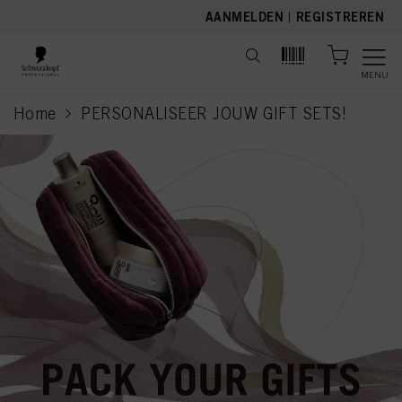
text.skipToContent
text.skipToNavigation
AANMELDEN
|
REGISTREREN
MENU
Home
PERSONALISEER JOUW GIFT SETS!
current page