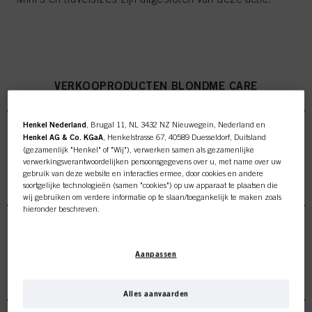
VERKOOPRODUCTEN BLONDME CARE
Henkel Nederland
, Brugal 11, NL 3432 NZ Nieuwegein, Nederland en
Henkel AG & Co. KGaA
, Henkelstrasse 67, 40589 Duesseldorf, Duitsland
(gezamenlijk "Henkel" of "Wij"), verwerken samen als gezamenlijke
verwerkingsverantwoordelijken persoonsgegevens over u, met name over uw
gebruik van deze website en interacties ermee, door cookies en andere
VERKOOPRODUCTEN OIL ULTIME
soortgelijke technologieën (samen "cookies") op uw apparaat te plaatsen die
wij gebruiken om verdere informatie op te slaan/toegankelijk te maken zoals
hieronder beschreven.
Met uw toestemming zullen wij en onze partners (inclusief als
afzonderlijke
of
gezamenlijke
verwerkingsverantwoordelijken voor de verwerking zoals
Deze online shop is
Aanpassen
aangegeven in onze Gegevensbeschermingsverklaring waarnaar een link in
de voettekst, sectie "Cookies, Pixel, Fingerprints en vergelijkbare
VERKOOPRODUCTEN FIBRE CLINIX
exclusief voor professionele
technologieën", ook cookies gebruiken en gegevens over u verwerken om de
prestaties van deze website
te meten en te optimaliseren, om u
Alles aanvaarden
functionaliteiten te bieden die uw gebruik van deze website verbeteren