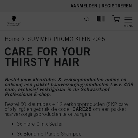
text.skipToContent
text.skipToNavigation
AANMELDEN
|
REGISTREREN
MENU
Home
SUMMER PROMO KLEIN 2025
current page
CARE FOR YOUR
THIRSTY HAIR
Bestel jouw kleurtubes & verkoopproducten online en
ontvang een pakket haarverzorgingsproducten t.w.v. 409
euro, exclusief verkrijgbaar in de Schwarzkopf
Professional E-shop.
Bestel 60 kleurtubes + 12 verkoopproducten (SKP care
CARE25
of styling) en gebruik de code:
om een pakket
haarverzorgingsproducten te ontvangen:
3x Fibre Clinix Sealer
3x Blondme Purple Shampoo