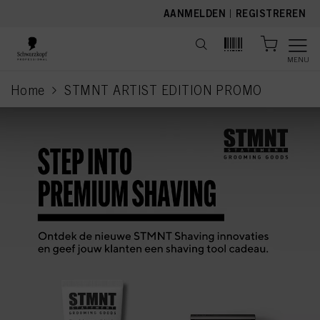
text.skipToContent
text.skipToNavigation
AANMELDEN
|
REGISTREREN
MENU
Home
STMNT ARTIST EDITION PROMO
current page