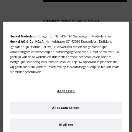
STMNT DRY CLAY 100ml
ID-nr. 3066409
Henkel Nederland
, Brugal 11, NL 3432 NZ Nieuwegein, Nederland en
Henkel AG & Co. KGaA
, Henkelstrasse 67, 40589 Duesseldorf, Duitsland
(gezamenlijk "Henkel" of "Wij"), verwerken samen als gezamenlijke
REGISTEREN EN KOPEN
verwerkingsverantwoordelijken persoonsgegevens over u, met name over uw
gebruik van deze website en interacties ermee, door cookies en andere
soortgelijke technologieën (samen "cookies") op uw apparaat te plaatsen die
wij gebruiken om verdere informatie op te slaan/toegankelijk te maken zoals
hieronder beschreven.
STMNT FIBER POMADE 10 ml
Met uw toestemming zullen wij en onze partners (inclusief als
afzonderlijke
of
ID-nr. 3053597
gezamenlijke
verwerkingsverantwoordelijken voor de verwerking zoals
Aanpassen
aangegeven in onze Gegevensbeschermingsverklaring waarnaar een link in
de voettekst, sectie "Cookies, Pixel, Fingerprints en vergelijkbare
technologieën", ook cookies gebruiken en gegevens over u verwerken om de
prestaties van deze website
te meten en te optimaliseren, om u
Alles aanvaarden
REGISTEREN EN KOPEN
functionaliteiten te bieden die uw gebruik van deze website verbeteren
en/of voor gepersonaliseerde marketing
. Wij zullen uw gebruik van deze
website en uw commerciële interacties met ons (respectievelijk het bedrijf
Afwijzen
waarvoor u werkt) analyseren en op basis daarvan uw aankopen van onze