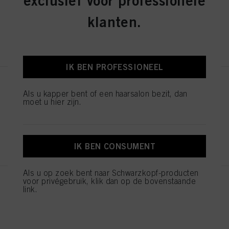
exclusief voor professionele
klanten.
REGISTEREN EN KOPEN
IK BEN PROFESSIONEEL
STMNT Gift Box Empty
Als u kapper bent of een haarsalon bezit, dan
ID-nr. 3026071
moet u hier zijn.
REGISTEREN EN KOPEN
IK BEN CONSUMENT
Als u op zoek bent naar Schwarzkopf-producten
voor privégebruik, klik dan op de bovenstaande
STMNT HAIR & BODY
link.
CLEANSING BAR 125g
ID-nr. 3066764