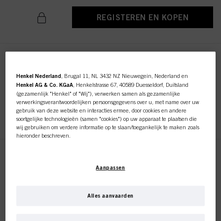
REGISTEREN EN KOPEN
STMNT CONDITIONER 675ml
ID-nr. 3075238
Henkel Nederland
, Brugal 11, NL 3432 NZ Nieuwegein, Nederland en
Henkel AG & Co. KGaA
, Henkelstrasse 67, 40589 Duesseldorf, Duitsland
(gezamenlijk "Henkel" of "Wij"), verwerken samen als gezamenlijke
verwerkingsverantwoordelijken persoonsgegevens over u, met name over uw
gebruik van deze website en interacties ermee, door cookies en andere
REGISTEREN EN KOPEN
soortgelijke technologieën (samen "cookies") op uw apparaat te plaatsen die
wij gebruiken om verdere informatie op te slaan/toegankelijk te maken zoals
hieronder beschreven.
Met uw toestemming zullen wij en onze partners (inclusief als
afzonderlijke
of
STMNT CURL CREAM 150ml
gezamenlijke
verwerkingsverantwoordelijken voor de verwerking zoals
Aanpassen
ID-nr. 3066762
aangegeven in onze Gegevensbeschermingsverklaring waarnaar een link in
de voettekst, sectie "Cookies, Pixel, Fingerprints en vergelijkbare
technologieën", ook cookies gebruiken en gegevens over u verwerken om de
prestaties van deze website
te meten en te optimaliseren, om u
Alles aanvaarden
functionaliteiten te bieden die uw gebruik van deze website verbeteren
REGISTEREN EN KOPEN
en/of voor gepersonaliseerde marketing
. Wij zullen uw gebruik van deze
website en uw commerciële interacties met ons (respectievelijk het bedrijf