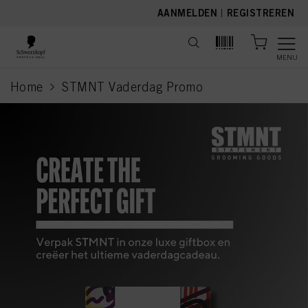
text.skipToContent
text.skipToNavigation
AANMELDEN
|
REGISTREREN
MENU
Home
STMNT Vaderdag Promo
current page