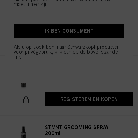
doeleinden. Als u op "Afwijzen" klikt, worden alleen cookies gebruikt die
moet u hier zijn.
STMNT FIBER POMADE 100ml
technisch noodzakelijk zijn om u deze website aan te kunnen bieden..
ID-nr. 3066749
IK BEN CONSUMENT
REGISTEREN EN KOPEN
Als u op zoek bent naar Schwarzkopf-producten
voor privégebruik, klik dan op de bovenstaande
link.
STMNT GEL 150ml
ID-nr. 3066767
REGISTEREN EN KOPEN
STMNT GROOMING SPRAY
200ml