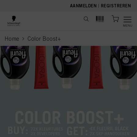
text.skipToContent
text.skipToNavigation
AANMELDEN
|
REGISTREREN
MENU
Home
Color Boost+
current page