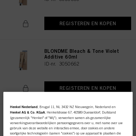
REGISTEREN EN KOPEN
BLONDME Bleach & Tone Violet
Additive 60ml
ID-nr. 3050662
REGISTEREN EN KOPEN
Henkel Nederland
, Brugal 11, NL 3432 NZ Nieuwegein, Nederland en
Henkel AG & Co. KGaA
, Henkelstrasse 67, 40589 Duesseldorf, Duitsland
(gezamenlijk "Henkel" of "Wij"), verwerken samen als gezamenlijke
verwerkingsverantwoordelijken persoonsgegevens over u, met name over uw
Developers
gebruik van deze website en interacties ermee, door cookies en andere
soortgelijke technologieën (samen "cookies") op uw apparaat te plaatsen die