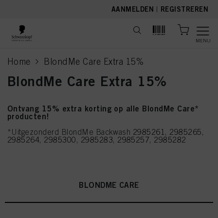
text.skipToContent
text.skipToNavigation
AANMELDEN
|
REGISTREREN
MENU
Home
BlondMe Care Extra 15%
current page
BlondMe Care Extra 15%
Ontvang 15% extra korting op alle BlondMe Care*
producten!
*Uitgezonderd BlondMe Backwash
2985261
,
2985265
,
2985264
,
2985300
,
2985283
,
2985257
,
2985282
BLONDME CARE