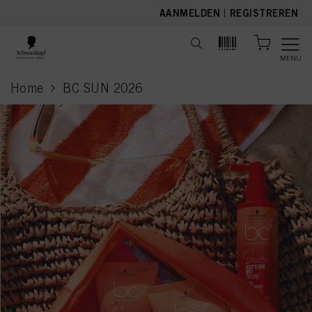
text.skipToContent
text.skipToNavigation
AANMELDEN
|
REGISTREREN
MENU
Home
BC SUN 2026
current page