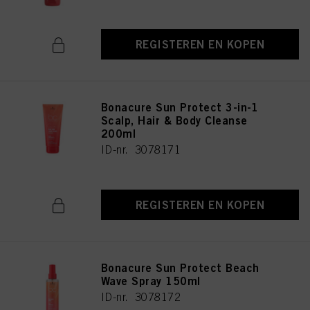
aanvaarden" te klikken, gaat u akkoord met het gebruik van cookies en met
de verwerking van uw persoonsgegevens voor alle hierboven vermelde
doeleinden. Als u op "Afwijzen" klikt, worden alleen cookies gebruikt die
REGISTEREN EN KOPEN
technisch noodzakelijk zijn om u deze website aan te kunnen bieden..
Bonacure Sun Protect 3-in-1
Scalp, Hair & Body Cleanse
200ml
ID-nr. 3078171
REGISTEREN EN KOPEN
Bonacure Sun Protect Beach
Wave Spray 150ml
ID-nr. 3078172