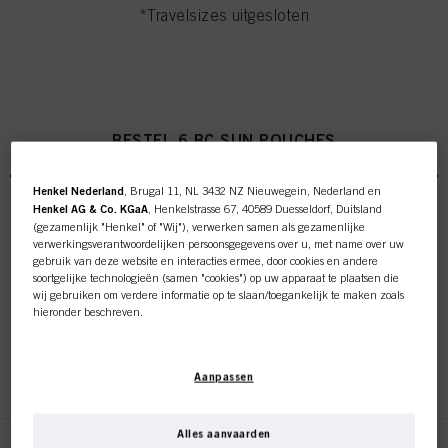
*Travelsizes uitgesloten
BESTEL 6 BC SUN POUCHES
Henkel Nederland
, Brugal 11, NL 3432 NZ Nieuwegein, Nederland en
Henkel AG & Co. KGaA
, Henkelstrasse 67, 40589 Duesseldorf, Duitsland
(gezamenlijk "Henkel" of "Wij"), verwerken samen als gezamenlijke
BC Bonacure Sun Protect
verwerkingsverantwoordelijken persoonsgegevens over u, met name over uw
Pouch
gebruik van deze website en interacties ermee, door cookies en andere
soortgelijke technologieën (samen "cookies") op uw apparaat te plaatsen die
ID-nr. 3101509
wij gebruiken om verdere informatie op te slaan/toegankelijk te maken zoals
hieronder beschreven.
Met uw toestemming zullen wij en onze partners (inclusief als
afzonderlijke
of
gezamenlijke
verwerkingsverantwoordelijken voor de verwerking zoals
REGISTEREN EN KOPEN
Deze online shop is
Aanpassen
aangegeven in onze Gegevensbeschermingsverklaring waarnaar een link in
de voettekst, sectie "Cookies, Pixel, Fingerprints en vergelijkbare
exclusief voor professionele
technologieën", ook cookies gebruiken en gegevens over u verwerken om de
prestaties van deze website
te meten en te optimaliseren, om u
Alles aanvaarden