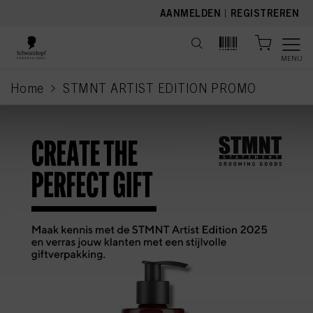
text.skipToContent
text.skipToNavigation
AANMELDEN
|
REGISTREREN
MENU
Home
STMNT ARTIST EDITION PROMO
current page