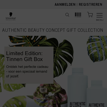
text.skipToContent
text.skipToNavigation
AANMELDEN
|
REGISTREREN
MENU
AUTHENTIC BEAUTY CONCEPT GIFT COLLECTION
current page